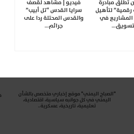
 تطلق مبادرة
فيديو | مشاهد لقصف
 رقمية” لتأهيل
سرايا القدس “تل أبيب”
المشاريع في
والقدس المحتلة ردا على
تسويق…
جرائم…
"الصباح اليمني" موقع إخباري متخصص بالشأن
خ
اليمني في كل جوانبه سياسية، اقتصادية،
تعليمية، تاريخية، عسكرية..