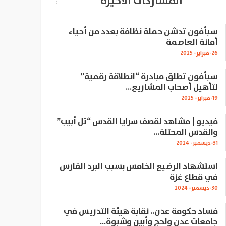
المشاركات الاخيرة
سبأفون تدشن حملة نظافة بعدد من أحياء
أمانة العاصمة
26-فبراير- 2025
سبأفون تطلق مبادرة “انطلاقة رقمية”
لتأهيل أصحاب المشاريع…
19-فبراير- 2025
فيديو | مشاهد لقصف سرايا القدس “تل أبيب”
والقدس المحتلة…
31-ديسمبر- 2024
استشهاد الرضيع الخامس بسبب البرد القارس
في قطاع غزة
30-ديسمبر- 2024
فساد حكومة عدن.. نقابة هيئة التدريس في
جامعات عدن ولحج وأبين وشبوة…