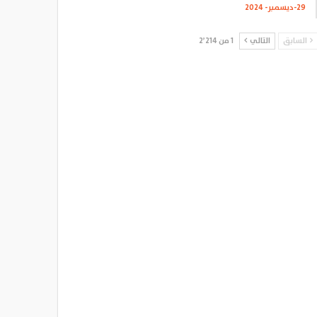
29-ديسمبر- 2024
السابق
التالي
1 من 2٬214