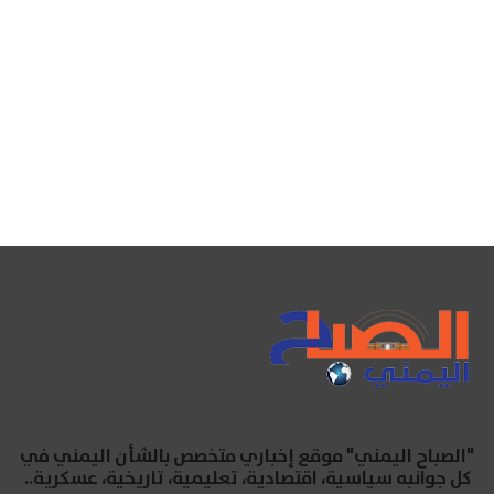
"الصباح اليمني" موقع إخباري متخصص بالشأن اليمني في
كل جوانبه سياسية، اقتصادية، تعليمية، تاريخية، عسكرية..