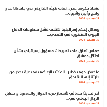
فساد حكومة عدن.. نقابة هيئة التدريس في جامعات عدن
ولحج وأبين وشبوة…
29-ديسمبر- 2024
وسائل إعلام إسرائيلية تكشف فشل منظومات الدفاع
الجوي المتطورة في التصدي…
29-ديسمبر- 2024
حماس تعلق على تصريحات مسؤول إسرائيلي بشأن
احتلال دمشق
29-ديسمبر- 2024
منخفض جوي خطير.. المكتب الإعلامي في غزة يحذر من
كارثة إنسانية بحق…
29-ديسمبر- 2024
آخر تحديث مسائي لأسعار صرف الدولار والسعودي مقابل
الريال اليمني في…
29-ديسمبر- 2024