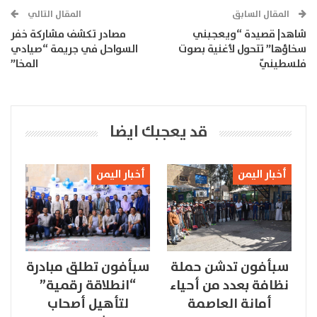
المقال السابق
المقال التالي
شاهد| قصيدة “ويعجبني
مصادر تكشف مشاركة خفر
سخاؤها” تتحول لأغنية بصوت
السواحل في جريمة “صيادي
فلسطينيّ
المخا”
قد يعجبك ايضا
أخبار اليمن
أخبار اليمن
سبأفون تدشن حملة
سبأفون تطلق مبادرة
نظافة بعدد من أحياء
“انطلاقة رقمية”
أمانة العاصمة
لتأهيل أصحاب