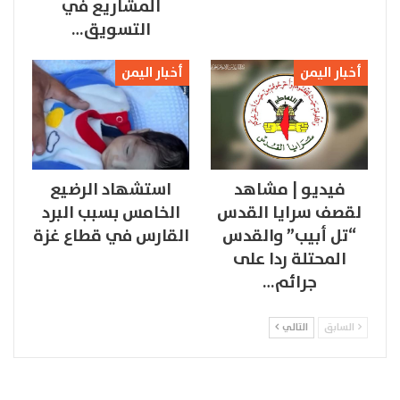
المشاريع في
التسويق…
أخبار اليمن
أخبار اليمن
فيديو | مشاهد
استشهاد الرضيع
لقصف سرايا القدس
الخامس بسبب البرد
“تل أبيب” والقدس
القارس في قطاع غزة
المحتلة ردا على
جرائم…
السابق
التالي