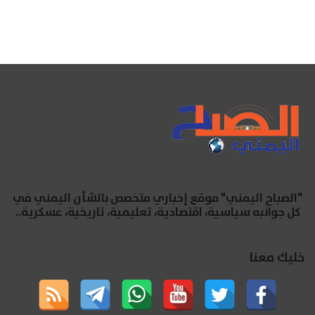
"الصباح اليمني" موقع إخباري متخصص بالشأن اليمني في
كل جوانبه سياسية، اقتصادية، تعليمية، تاريخية، عسكرية..
خليك معنا