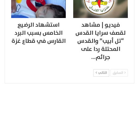
فيديو | مشاهد
استشهاد الرضيع
لقصف سرايا القدس
الخامس بسبب البرد
“تل أبيب” والقدس
القارس في قطاع غزة
المحتلة ردا على
جرائم…
السابق
التالي