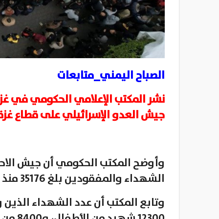
الصباح اليمني_متابعات
نشر المكتب الإعلامي الحكومي في غزة
جيش العدو الإسرائيلي على قطاع غزة منذ ٥ 
الشهداء والمفقودين بلغ 35176 منذ السابع من أكتوبر الماضي.