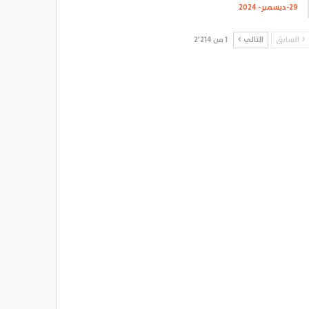
29-ديسمبر- 2024
السابق
التالي
1 من 2٬214