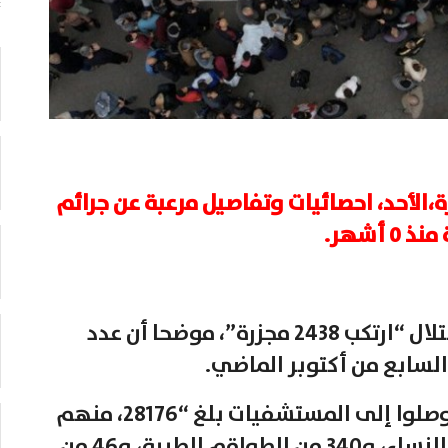
،الأحد، احصائيات وتفاصيل مرعبة عن جرائم
أشهر.
وأوضح المكتب الحكومي أن جيش الاحتلال “ارتكب 2438 مجزرة”، موضحا أن عدد
وتابع المكتب أن عدد الشهداء الذين وصلوا إلى المستشفيات بلغ “28176، منهم
12300 شهيد من الأطفال، و8400 من النساء، و340 من الطواقم الطبية، و46 من