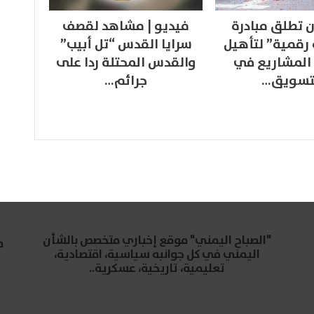
 تطلق مبادرة
فيديو | مشاهد لقصف
 رقمية” لتأهيل
سرايا القدس “تل أبيب”
المشاريع في
والقدس المحتلة ردا على
تسويق…
جرائم…
"الصباح اليمني" موقع إخباري متخصص بالشأن
خ
اليمني في كل جوانبه سياسية، اقتصادية،
تعليمية، تاريخية، عسكرية..