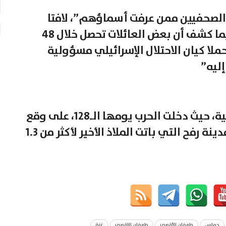
لات اعتقال من الصحفيين ممن عرفت أسماؤهم”، لافتا
إلى أن مليوني نازح في قطاع غزة. فيما كشف أن بعض العائلات تحصل خلال 48
ا كيان الاحتلال الإسرائيلي مسؤولية
ليه”
ويعيش قطاع غزة ظروفا إنسانية كارثية، حيث دخلت الحرب يومها الـ128، على وقع
تكثيف القوات الإسرائيلية استهداف مدينة رفح التي باتت الملاذ الأخير لأكثر من 1.3
حماس
طوفان الأقصى
طوفان الاقصى
غزة