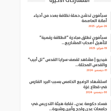
المشاركات الاخيرة
سبأفون تدشن حملة نظافة بعدد من أحياء
أمانة العاصمة
26-فبراير- 2025
سبأفون تطلق مبادرة “انطلاقة رقمية”
لتأهيل أصحاب المشاريع…
19-فبراير- 2025
فيديو | مشاهد لقصف سرايا القدس “تل أبيب”
والقدس المحتلة…
31-ديسمبر- 2024
استشهاد الرضيع الخامس بسبب البرد القارس
في قطاع غزة
30-ديسمبر- 2024
فساد حكومة عدن.. نقابة هيئة التدريس في
جامعات عدن ولحج وأبين وشبوة…