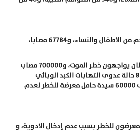
ولفت إلى أن “7000 مفقود 70% منهم من الأطفال والنساء، و67784 مصابا،
وأشار إلى أن “نحو 10000 مريض سرطان يواجهون خطر الموت، و700000 مصاب
بالأمراض المعدية نتيجة النزوح، و8000 حالة عدوى التهابات الكبد الوبائي
الفيروسي بسبب النزوح، بالإضافة إلى 60000 سيدة حامل معرضة للخطر لعدم
35000 مريض مزمن معرضون للخطر بسبب عدم إدخال الأدوية، و