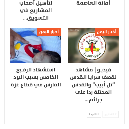
أمانة العاصمة
لتأهيل أصحاب
المشاريع في
التسويق…
أخبار اليمن
أخبار اليمن
فيديو | مشاهد
استشهاد الرضيع
لقصف سرايا القدس
الخامس بسبب البرد
“تل أبيب” والقدس
القارس في قطاع غزة
المحتلة ردا على
جرائم…
السابق
التالي