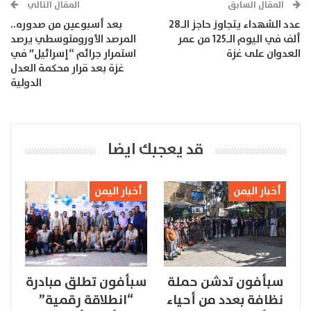
المقال السابق
المقال التالي
عدد الشهداء يتجاوز حاجز الـ28
بعد أسبوعين من صدوره..
ألف في اليوم الـ125 من عمر
المرصد الأورومتوسطي يرصد
العدوان على غزة
استمرار جرائم “إسرائيل” في
غزة بعد قرار محكمة العدل
الدولية
قد يعجبك ايضا
أخبار اليمن
أخبار اليمن
سبأفون تدشن حملة
سبأفون تطلق مبادرة
نظافة بعدد من أحياء
“انطلاقة رقمية”