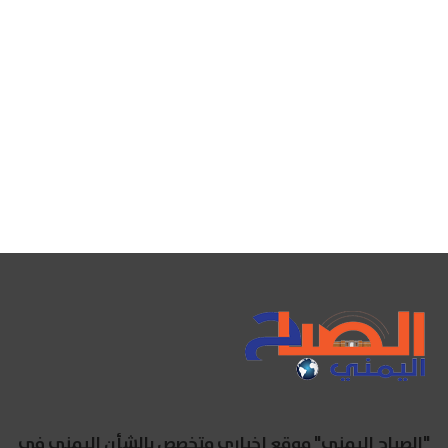
"الصباح اليمني" موقع إخباري متخصص بالشأن اليمني في