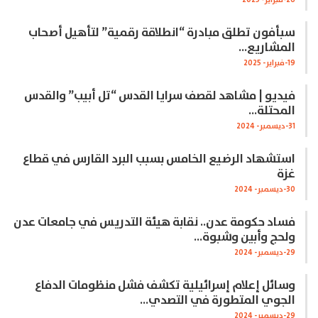
26-فبراير- 2025
سبأفون تطلق مبادرة “انطلاقة رقمية” لتأهيل أصحاب
المشاريع…
19-فبراير- 2025
فيديو | مشاهد لقصف سرايا القدس “تل أبيب” والقدس
المحتلة…
31-ديسمبر- 2024
استشهاد الرضيع الخامس بسبب البرد القارس في قطاع
غزة
30-ديسمبر- 2024
فساد حكومة عدن.. نقابة هيئة التدريس في جامعات عدن
ولحج وأبين وشبوة…
29-ديسمبر- 2024
وسائل إعلام إسرائيلية تكشف فشل منظومات الدفاع
الجوي المتطورة في التصدي…
29-ديسمبر- 2024