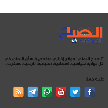
"الصباح اليمني" موقع إخباري متخصص بالشأن اليمني في
كل جوانبه سياسية، اقتصادية، تعليمية، تاريخية، عسكرية..
خليك معنا