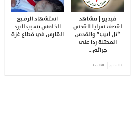
فيديو | مشاهد
استشهاد الرضيع
لقصف سرايا القدس
الخامس بسبب البرد
“تل أبيب” والقدس
القارس في قطاع غزة
المحتلة ردا على
جرائم…
السابق
التالي