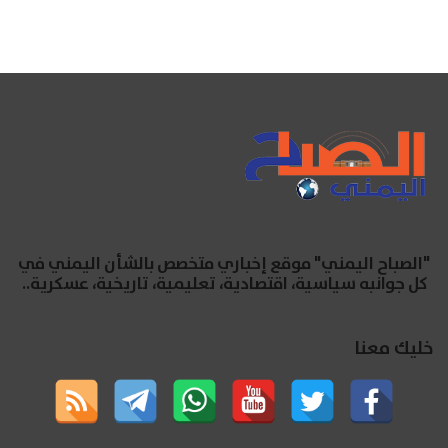
"الصباح اليمني" موقع إخباري متخصص بالشأن اليمني في
كل جوانبه سياسية، اقتصادية، تعليمية، تاريخية، عسكرية..
خليك معنا