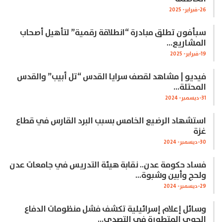
26-فبراير- 2025
سبأفون تطلق مبادرة “انطلاقة رقمية” لتأهيل أصحاب
المشاريع…
19-فبراير- 2025
فيديو | مشاهد لقصف سرايا القدس “تل أبيب” والقدس
المحتلة…
31-ديسمبر- 2024
استشهاد الرضيع الخامس بسبب البرد القارس في قطاع
غزة
30-ديسمبر- 2024
فساد حكومة عدن.. نقابة هيئة التدريس في جامعات عدن
ولحج وأبين وشبوة…
29-ديسمبر- 2024
وسائل إعلام إسرائيلية تكشف فشل منظومات الدفاع
الجوي المتطورة في التصدي…