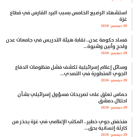
استشهاد الرضيع الخامس بسبب البرد القارس في قطاع
غزة
30-ديسمبر- 2024
فساد حكومة عدن.. نقابة هيئة التدريس في جامعات عدن
ولحج وأبين وشبوة…
29-ديسمبر- 2024
وسائل إعلام إسرائيلية تكشف فشل منظومات الدفاع
الجوي المتطورة في التصدي…
29-ديسمبر- 2024
حماس تعلق على تصريحات مسؤول إسرائيلي بشأن
احتلال دمشق
29-ديسمبر- 2024
منخفض جوي خطير.. المكتب الإعلامي في غزة يحذر من
كارثة إنسانية بحق…
29-ديسمبر- 2024