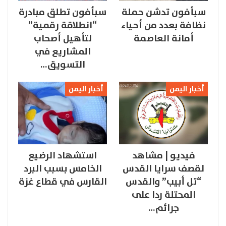
سبأفون تدشن حملة
سبأفون تطلق مبادرة
نظافة بعدد من أحياء
“انطلاقة رقمية”
أمانة العاصمة
لتأهيل أصحاب
المشاريع في
التسويق…
أخبار اليمن
أخبار اليمن
فيديو | مشاهد
استشهاد الرضيع
لقصف سرايا القدس
الخامس بسبب البرد
“تل أبيب” والقدس
القارس في قطاع غزة
المحتلة ردا على
جرائم…