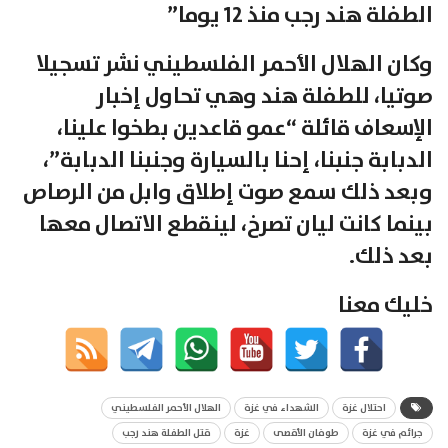
الطفلة هند رجب منذ 12 يوما”
وكان الهلال الأحمر الفلسطيني نشر تسجيلا
صوتيا، للطفلة هند وهي تحاول إخبار
الإسعاف قائلة “عمو قاعدين بطخوا علينا،
الدبابة جنبنا، إحنا بالسيارة وجنبنا الدبابة”،
وبعد ذلك سمع صوت إطلاق وابل من الرصاص
بينما كانت ليان تصرخ، لينقطع الاتصال معها
بعد ذلك.
خليك معنا
احتلال غزة
الشهداء في غزة
الهلال الأحمر الفلسطيني
جرائم في غزة
طوفان الأقصى
غزة
قتل الطفلة هند رجب