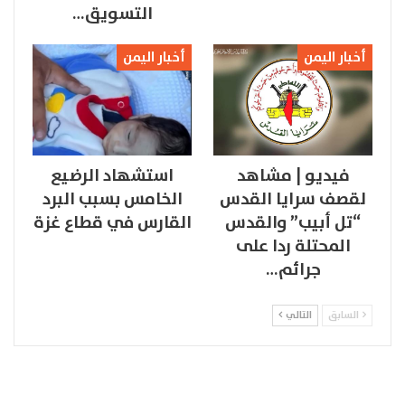
التسويق…
أخبار اليمن
أخبار اليمن
فيديو | مشاهد
استشهاد الرضيع
لقصف سرايا القدس
الخامس بسبب البرد
“تل أبيب” والقدس
القارس في قطاع غزة
المحتلة ردا على
جرائم…
السابق
التالي