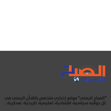
"الصباح اليمني" موقع إخباري متخصص بالشأن اليمني في
كل جوانبه سياسية، اقتصادية، تعليمية، تاريخية، عسكرية..