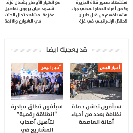
استشهاد مصور قناة الجزيرة
مع انهيار الأوضاع بشمال غزة..
و5 من أفراد الدفاع المدني جراء
شهود عيان يروون تفاصيل
استهدافهم من قبل طيران
مفزعة لمشاهد تحلل الجثث
الاحتلال الإسرائيلي في غزة
في الشوارع والأزقة
قد يعجبك ايضا
أخبار اليمن
أخبار اليمن
سبأفون تدشن حملة
سبأفون تطلق مبادرة
نظافة بعدد من أحياء
“انطلاقة رقمية”
أمانة العاصمة
لتأهيل أصحاب
المشاريع في