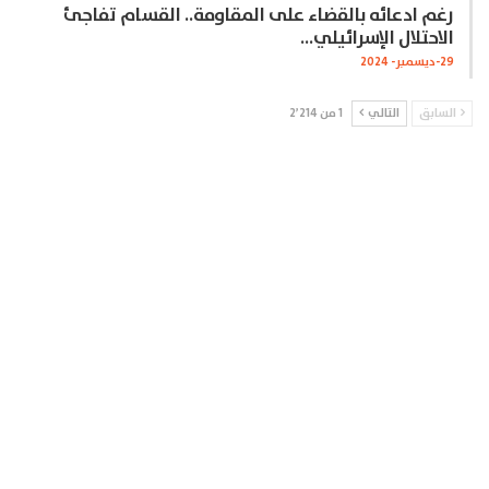
رغم ادعائه بالقضاء على المقاومة.. القسام تفاجئ
الاحتلال الإسرائيلي…
29-ديسمبر- 2024
السابق
التالي
1 من 2٬214