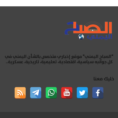
"الصباح اليمني" موقع إخباري متخصص بالشأن اليمني في
كل جوانبه سياسية، اقتصادية، تعليمية، تاريخية، عسكرية..
خليك معنا