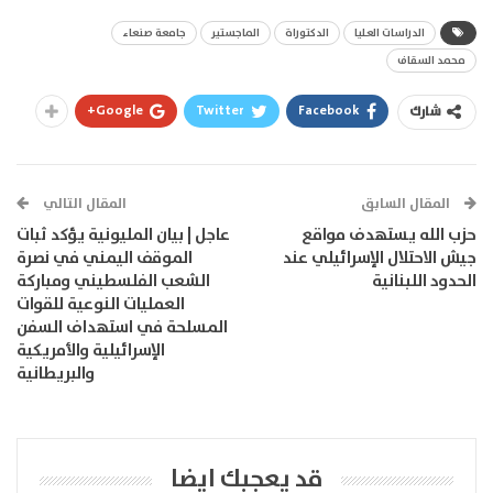
الدراسات العليا
الدكتوراة
الماجستير
جامعة صنعاء
محمد السقاف
Google+
Twitter
Facebook
شارك
المقال السابق
المقال التالي
حزب الله يستهدف مواقع
عاجل | بيان المليونية يؤكد ثبات
جيش الاحتلال الإسرائيلي عند
الموقف اليمني في نصرة
الحدود اللبنانية
الشعب الفلسطيني ومباركة
العمليات النوعية للقوات
المسلحة في استهداف السفن
الإسرائيلية والأمريكية
والبريطانية
قد يعجبك ايضا