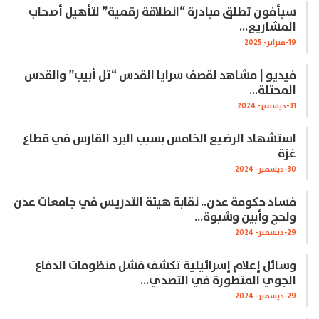
سبأفون تطلق مبادرة “انطلاقة رقمية” لتأهيل أصحاب
المشاريع…
19-فبراير- 2025
فيديو | مشاهد لقصف سرايا القدس “تل أبيب” والقدس
المحتلة…
31-ديسمبر- 2024
استشهاد الرضيع الخامس بسبب البرد القارس في قطاع
غزة
30-ديسمبر- 2024
فساد حكومة عدن.. نقابة هيئة التدريس في جامعات عدن
ولحج وأبين وشبوة…
29-ديسمبر- 2024
وسائل إعلام إسرائيلية تكشف فشل منظومات الدفاع
الجوي المتطورة في التصدي…
29-ديسمبر- 2024