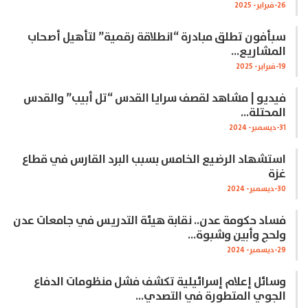
26-فبراير- 2025
سبأفون تطلق مبادرة “انطلاقة رقمية” لتأهيل أصحاب
المشاريع…
19-فبراير- 2025
فيديو | مشاهد لقصف سرايا القدس “تل أبيب” والقدس
المحتلة…
31-ديسمبر- 2024
استشهاد الرضيع الخامس بسبب البرد القارس في قطاع
غزة
30-ديسمبر- 2024
فساد حكومة عدن.. نقابة هيئة التدريس في جامعات عدن
ولحج وأبين وشبوة…
29-ديسمبر- 2024
وسائل إعلام إسرائيلية تكشف فشل منظومات الدفاع
الجوي المتطورة في التصدي…