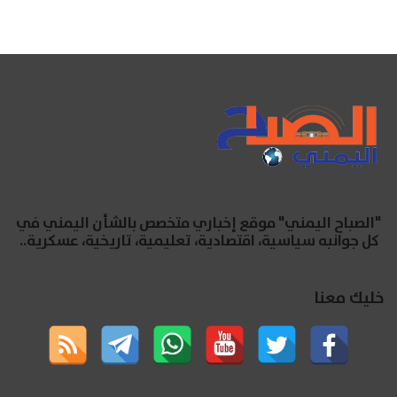
"الصباح اليمني" موقع إخباري متخصص بالشأن اليمني في
كل جوانبه سياسية، اقتصادية، تعليمية، تاريخية، عسكرية..
خليك معنا