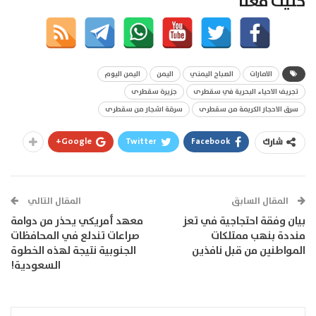
خليك معنا
الامارات
الصباح اليمني
اليمن
اليمن اليوم
تجريف الاحياء البحرية في سقطرى
جزيرة سقطرى
سرق الاحجار الكريمة من سقطرى
سرقة اشجار من سقطرى
Google+
Twitter
Facebook
شارك
المقال السابق
المقال التالي
بيان وفقة احتجاجية في تعز
معهد أمريكي يحذر من دوامة
منددة بنهب ممتلكات
صراعات تندلع في المحافظات
المواطنين من قبل نافذين
الجنوبية نتيجة لهذه الخطوة
السعودية!