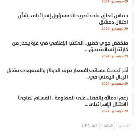
29-ديسمبر- 2024
حماس تعلق على تصريحات مسؤول إسرائيلي بشأن
احتلال دمشق
29-ديسمبر- 2024
منخفض جوي خطير.. المكتب الإعلامي في غزة يحذر من
كارثة إنسانية بحق…
29-ديسمبر- 2024
آخر تحديث مسائي لأسعار صرف الدولار والسعودي مقابل
الريال اليمني في…
29-ديسمبر- 2024
رغم ادعائه بالقضاء على المقاومة.. القسام تفاجئ
الاحتلال الإسرائيلي…
29-ديسمبر- 2024
السابق
التالي
1 من 2٬214