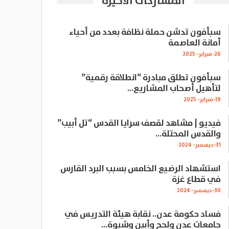
المشاركات الاخيرة
سبأفون تدشن حملة نظافة بعدد من أحياء
أمانة العاصمة
26-فبراير- 2025
سبأفون تطلق مبادرة “انطلاقة رقمية”
لتأهيل أصحاب المشاريع…
19-فبراير- 2025
فيديو | مشاهد لقصف سرايا القدس “تل أبيب”
والقدس المحتلة…
31-ديسمبر- 2024
استشهاد الرضيع الخامس بسبب البرد القارس
في قطاع غزة
30-ديسمبر- 2024
فساد حكومة عدن.. نقابة هيئة التدريس في
جامعات عدن ولحج وأبين وشبوة…