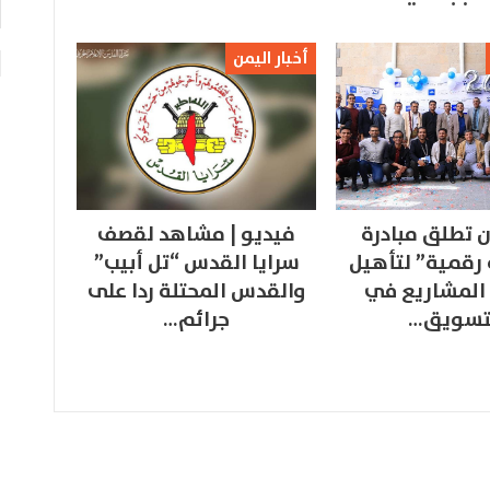
أخبار اليمن
 تطلق مبادرة
فيديو | مشاهد لقصف
 رقمية” لتأهيل
سرايا القدس “تل أبيب”
المشاريع في
والقدس المحتلة ردا على
تسويق…
جرائم…