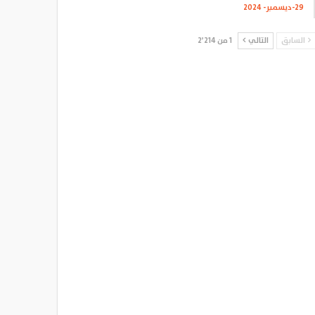
29-ديسمبر- 2024
السابق
التالي
1 من 2٬214