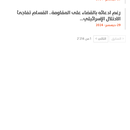
رغم ادعائه بالقضاء على المقاومة.. القسام تفاجئ
الاحتلال الإسرائيلي…
29-ديسمبر- 2024
السابق
التالي
1 من 2٬214