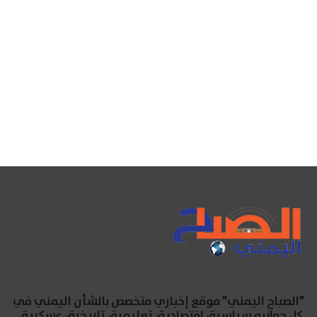
"الصباح اليمني" موقع إخباري متخصص بالشأن اليمني في
كل جوانبه سياسية، اقتصادية، تعليمية، تاريخية، عسكرية..