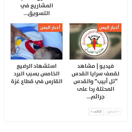
المشاريع في
التسويق…
أخبار اليمن
أخبار اليمن
فيديو | مشاهد
استشهاد الرضيع
لقصف سرايا القدس
الخامس بسبب البرد
“تل أبيب” والقدس
القارس في قطاع غزة
المحتلة ردا على
جرائم…
السابق
التالي