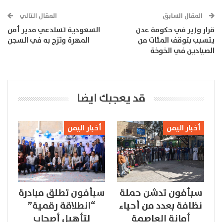
المقال السابق
المقال التالي
قرار وزير في حكومة عدن
السعودية تستدعي مدير أمن
يتسبب بتوقف المئات من
المهرة وتزج به في السجن
الصيادين في الخوخة
قد يعجبك ايضا
أخبار اليمن
أخبار اليمن
سبأفون تدشن حملة
سبأفون تطلق مبادرة
نظافة بعدد من أحياء
“انطلاقة رقمية”
أمانة العاصمة
لتأهيل أصحاب