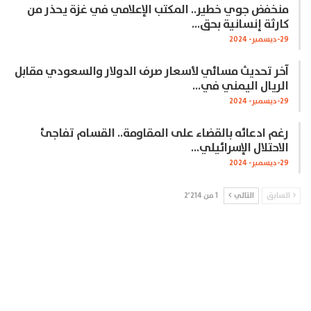
منخفض جوي خطير.. المكتب الإعلامي في غزة يحذر من
كارثة إنسانية بحق…
29-ديسمبر- 2024
آخر تحديث مسائي لأسعار صرف الدولار والسعودي مقابل
الريال اليمني في…
29-ديسمبر- 2024
رغم ادعائه بالقضاء على المقاومة.. القسام تفاجئ
الاحتلال الإسرائيلي…
29-ديسمبر- 2024
السابق
التالي
1 من 2٬214