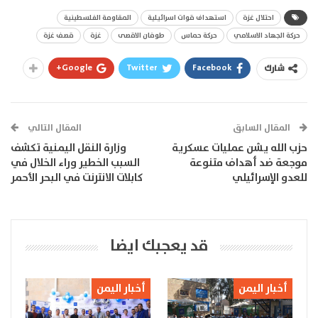
احتلال غزة
استهداف قوات اسرائيلية
المقاومة الفلسطينية
حركة الجهاد الاسلامي
حركة حماس
طوفان الاقصى
غزة
قصف غزة
Google+
Twitter
Facebook
شارك
المقال السابق
المقال التالي
حزب الله يشن عمليات عسكرية
وزارة النقل اليمنية تكشف
موجعة ضد أهداف متنوعة
السبب الخطير وراء الخلال في
للعدو الإسرائيلي
كابلات الانترنت في البحر الأحمر
قد يعجبك ايضا
أخبار اليمن
أخبار اليمن