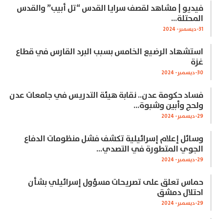
فيديو | مشاهد لقصف سرايا القدس “تل أبيب” والقدس
المحتلة…
31-ديسمبر- 2024
استشهاد الرضيع الخامس بسبب البرد القارس في قطاع
غزة
30-ديسمبر- 2024
فساد حكومة عدن.. نقابة هيئة التدريس في جامعات عدن
ولحج وأبين وشبوة…
29-ديسمبر- 2024
وسائل إعلام إسرائيلية تكشف فشل منظومات الدفاع
الجوي المتطورة في التصدي…
29-ديسمبر- 2024
حماس تعلق على تصريحات مسؤول إسرائيلي بشأن
احتلال دمشق
29-ديسمبر- 2024