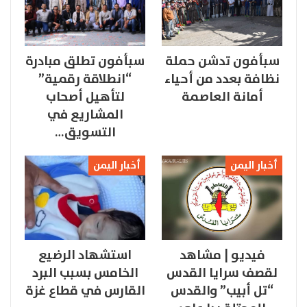
سبأفون تدشن حملة
سبأفون تطلق مبادرة
نظافة بعدد من أحياء
“انطلاقة رقمية”
أمانة العاصمة
لتأهيل أصحاب
المشاريع في
التسويق…
أخبار اليمن
أخبار اليمن
فيديو | مشاهد
استشهاد الرضيع
لقصف سرايا القدس
الخامس بسبب البرد
“تل أبيب” والقدس
القارس في قطاع غزة