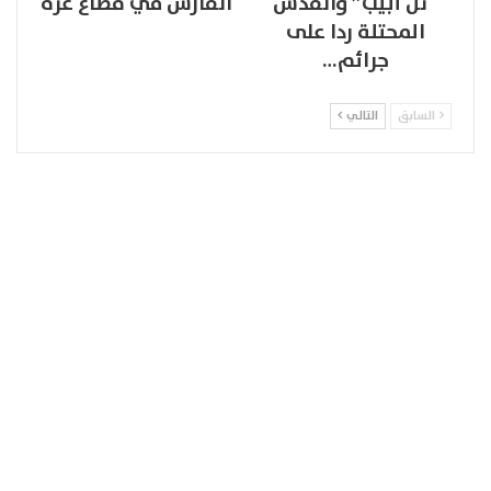
“تل أبيب” والقدس
القارس في قطاع غزة
المحتلة ردا على
جرائم…
السابق
التالي