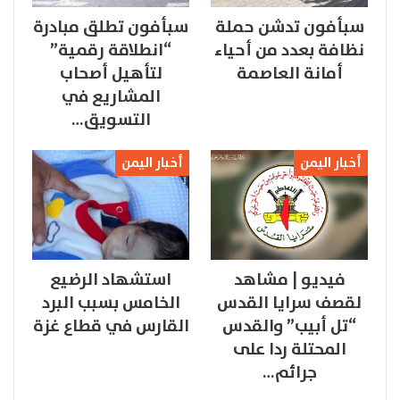
سبأفون تدشن حملة
سبأفون تطلق مبادرة
نظافة بعدد من أحياء
“انطلاقة رقمية”
أمانة العاصمة
لتأهيل أصحاب
المشاريع في
التسويق…
أخبار اليمن
أخبار اليمن
فيديو | مشاهد
استشهاد الرضيع
لقصف سرايا القدس
الخامس بسبب البرد
“تل أبيب” والقدس
القارس في قطاع غزة
المحتلة ردا على
جرائم…