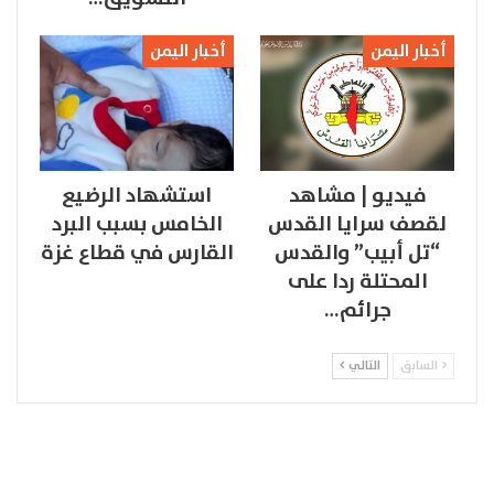
أخبار اليمن
أخبار اليمن
فيديو | مشاهد
استشهاد الرضيع
لقصف سرايا القدس
الخامس بسبب البرد
“تل أبيب” والقدس
القارس في قطاع غزة
المحتلة ردا على
جرائم…
السابق
التالي