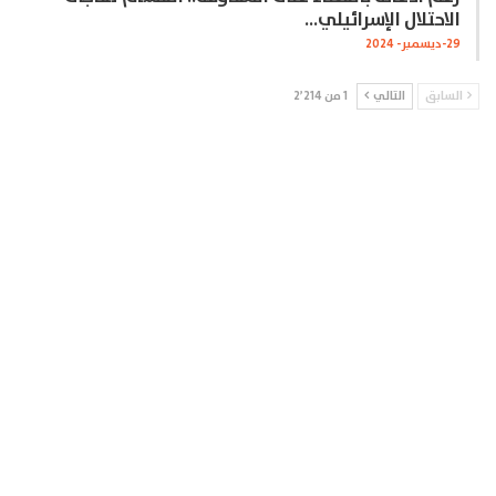
الاحتلال الإسرائيلي…
29-ديسمبر- 2024
السابق
التالي
1 من 2٬214