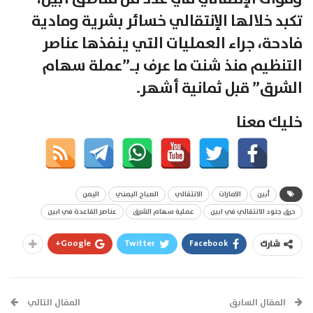
تكبد خلالها الإنتقالي خسائر بشرية ومادية
فادحة، جراء العمليات التي ينفذها عناصر
التنظيم منذ شنت ما عرف بـ”عملة سهام
الشرق” قبل ثمانية أشهر.
خليك معنا
أبين
الامارات
الانتقالي
الصباح اليمني
اليمن
حرق جنود الانتقالي في ابين
عملية سهام الشرق
عناصر القاعدة في ابين
Google+
Twitter
Facebook
شارك
المقال السابق
المقال التالي