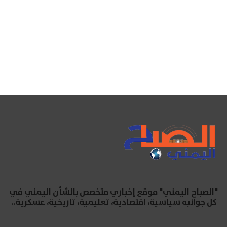
"الصباح اليمني" موقع إخباري متخصص بالشأن اليمني في
كل جوانبه سياسية، اقتصادية، تعليمية، تاريخية، عسكرية..