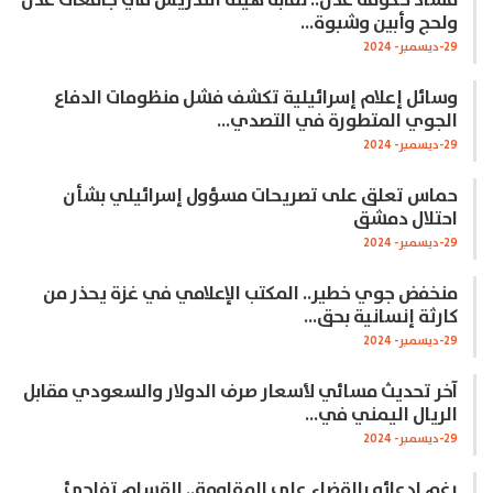
فساد حكومة عدن.. نقابة هيئة التدريس في جامعات عدن
ولحج وأبين وشبوة…
29-ديسمبر- 2024
وسائل إعلام إسرائيلية تكشف فشل منظومات الدفاع
الجوي المتطورة في التصدي…
29-ديسمبر- 2024
حماس تعلق على تصريحات مسؤول إسرائيلي بشأن
احتلال دمشق
29-ديسمبر- 2024
منخفض جوي خطير.. المكتب الإعلامي في غزة يحذر من
كارثة إنسانية بحق…
29-ديسمبر- 2024
آخر تحديث مسائي لأسعار صرف الدولار والسعودي مقابل
الريال اليمني في…
29-ديسمبر- 2024
رغم ادعائه بالقضاء على المقاومة.. القسام تفاجئ