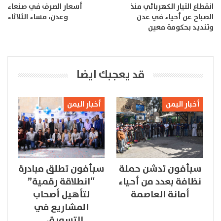
انقطاع التيار الكهربائي منذ
أسعار الصرف في صنعاء
الصباح عن أحياء في عدن
وعدن، مساء الثلاثاء
وتنديد بحكومة معين
قد يعجبك ايضا
أخبار اليمن
أخبار اليمن
سبأفون تدشن حملة
سبأفون تطلق مبادرة
نظافة بعدد من أحياء
“انطلاقة رقمية”
أمانة العاصمة
لتأهيل أصحاب
المشاريع في
التسويق…