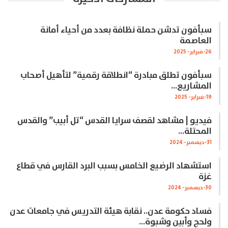
سبأفون تدشن حملة نظافة بعدد من أحياء أمانة
العاصمة
26-فبراير- 2025
سبأفون تطلق مبادرة “انطلاقة رقمية” لتأهيل أصحاب
المشاريع…
19-فبراير- 2025
فيديو | مشاهد لقصف سرايا القدس “تل أبيب” والقدس
المحتلة…
31-ديسمبر- 2024
استشهاد الرضيع الخامس بسبب البرد القارس في قطاع
غزة
30-ديسمبر- 2024
فساد حكومة عدن.. نقابة هيئة التدريس في جامعات عدن
ولحج وأبين وشبوة…