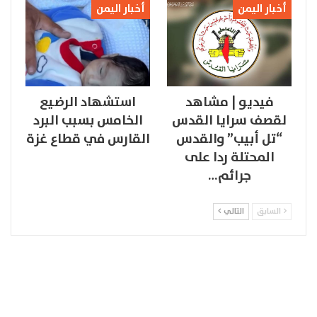
أخبار اليمن
أخبار اليمن
فيديو | مشاهد
استشهاد الرضيع
لقصف سرايا القدس
الخامس بسبب البرد
“تل أبيب” والقدس
القارس في قطاع غزة
المحتلة ردا على
جرائم…
السابق
التالي