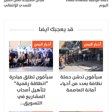
كلمة مرتقبة للمشاط مساء
قبائل الصبيحة تعلن النفير
اليوم
للتصدي للإنتقالي
قد يعجبك ايضا
أخبار اليمن
أخبار اليمن
سبأفون تدشن حملة
سبأفون تطلق مبادرة
نظافة بعدد من أحياء
“انطلاقة رقمية”
أمانة العاصمة
لتأهيل أصحاب
المشاريع في
التسويق…