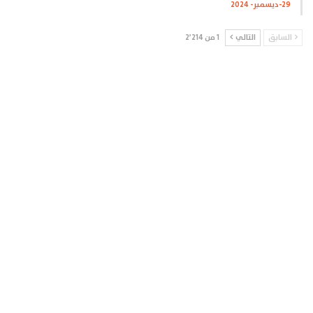
29-ديسمبر- 2024
السابق
التالي
1 من 2٬214