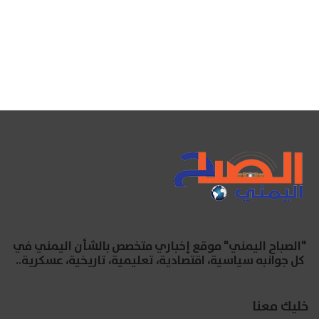
"الصباح اليمني" موقع إخباري متخصص بالشأن اليمني في
كل جوانبه سياسية، اقتصادية، تعليمية، تاريخية، عسكرية..
خليك معنا