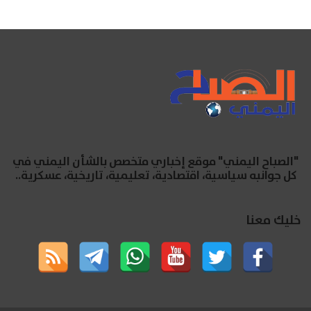
"الصباح اليمني" موقع إخباري متخصص بالشأن اليمني في
كل جوانبه سياسية، اقتصادية، تعليمية، تاريخية، عسكرية..
خليك معنا