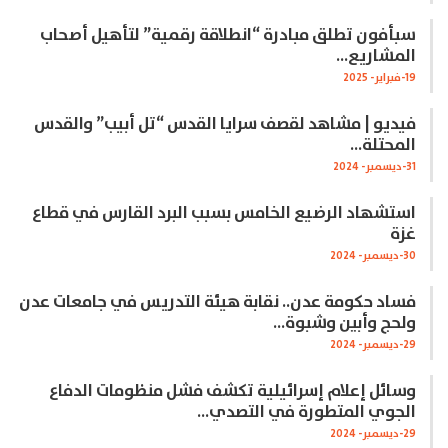
سبأفون تطلق مبادرة “انطلاقة رقمية” لتأهيل أصحاب
المشاريع…
19-فبراير- 2025
فيديو | مشاهد لقصف سرايا القدس “تل أبيب” والقدس
المحتلة…
31-ديسمبر- 2024
استشهاد الرضيع الخامس بسبب البرد القارس في قطاع
غزة
30-ديسمبر- 2024
فساد حكومة عدن.. نقابة هيئة التدريس في جامعات عدن
ولحج وأبين وشبوة…
29-ديسمبر- 2024
وسائل إعلام إسرائيلية تكشف فشل منظومات الدفاع
الجوي المتطورة في التصدي…
29-ديسمبر- 2024