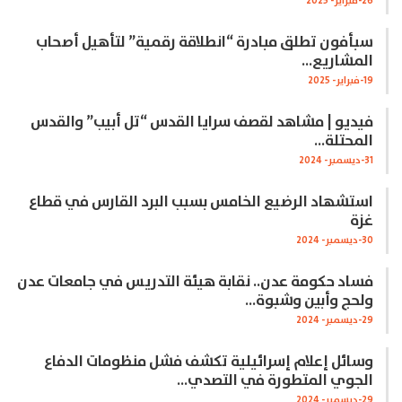
26-فبراير- 2025
سبأفون تطلق مبادرة “انطلاقة رقمية” لتأهيل أصحاب
المشاريع…
19-فبراير- 2025
فيديو | مشاهد لقصف سرايا القدس “تل أبيب” والقدس
المحتلة…
31-ديسمبر- 2024
استشهاد الرضيع الخامس بسبب البرد القارس في قطاع
غزة
30-ديسمبر- 2024
فساد حكومة عدن.. نقابة هيئة التدريس في جامعات عدن
ولحج وأبين وشبوة…
29-ديسمبر- 2024
وسائل إعلام إسرائيلية تكشف فشل منظومات الدفاع
الجوي المتطورة في التصدي…
29-ديسمبر- 2024