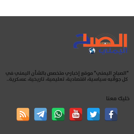
"الصباح اليمني" موقع إخباري متخصص بالشأن اليمني في
كل جوانبه سياسية، اقتصادية، تعليمية، تاريخية، عسكرية..
خليك معنا