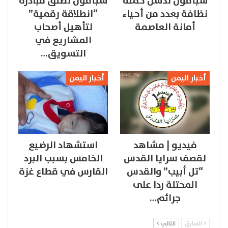
سبأفون تدشن حملة
سبأفون تطلق مبادرة
نظافة بعدد من أحياء
“انطلاقة رقمية”
أمانة العاصمة
لتأهيل أصحاب
المشاريع في
التسويق…
أخبار اليمن
أخبار اليمن
فيديو | مشاهد
استشهاد الرضيع
لقصف سرايا القدس
الخامس بسبب البرد
“تل أبيب” والقدس
القارس في قطاع غزة
المحتلة ردا على
جرائم…
السابق
التالي