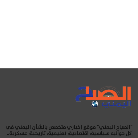
"الصباح اليمني" موقع إخباري متخصص بالشأن اليمني في
كل جوانبه سياسية، اقتصادية، تعليمية، تاريخية، عسكرية..