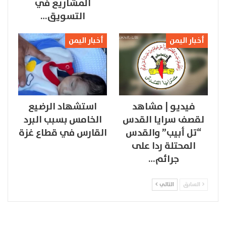
المشاريع في
التسويق…
أخبار اليمن
أخبار اليمن
فيديو | مشاهد
استشهاد الرضيع
لقصف سرايا القدس
الخامس بسبب البرد
“تل أبيب” والقدس
القارس في قطاع غزة
المحتلة ردا على
جرائم…
السابق
التالي