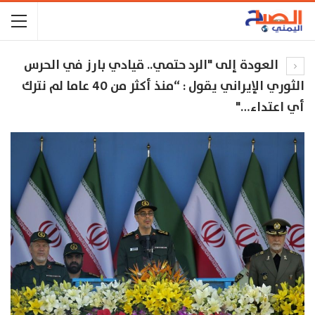
العودة إلى "الرد حتمي.. قيادي بارز في الحرس
الثوري الإيراني يقول : “منذ أكثر من 40 عاما لم نترك
أي اعتداء…"