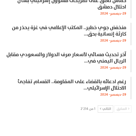
حماس تعلق على تصريحات مسؤول إسرائيلي بشأن
احتلال دمشق
29-ديسمبر- 2024
منخفض جوي خطير.. المكتب الإعلامي في غزة يحذر من
كارثة إنسانية بحق…
29-ديسمبر- 2024
آخر تحديث مسائي لأسعار صرف الدولار والسعودي مقابل
الريال اليمني في…
29-ديسمبر- 2024
رغم ادعائه بالقضاء على المقاومة.. القسام تفاجئ
الاحتلال الإسرائيلي…
29-ديسمبر- 2024
السابق
التالي
1 من 2٬214