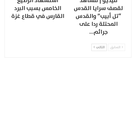
فيديو | مشاهد
استشهاد الرضيع
لقصف سرايا القدس
الخامس بسبب البرد
“تل أبيب” والقدس
القارس في قطاع غزة
المحتلة ردا على
جرائم…
السابق
التالي