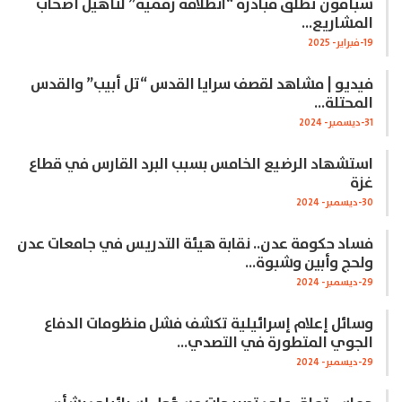
سبأفون تطلق مبادرة “انطلاقة رقمية” لتأهيل أصحاب
المشاريع…
19-فبراير- 2025
فيديو | مشاهد لقصف سرايا القدس “تل أبيب” والقدس
المحتلة…
31-ديسمبر- 2024
استشهاد الرضيع الخامس بسبب البرد القارس في قطاع
غزة
30-ديسمبر- 2024
فساد حكومة عدن.. نقابة هيئة التدريس في جامعات عدن
ولحج وأبين وشبوة…
29-ديسمبر- 2024
وسائل إعلام إسرائيلية تكشف فشل منظومات الدفاع
الجوي المتطورة في التصدي…
29-ديسمبر- 2024