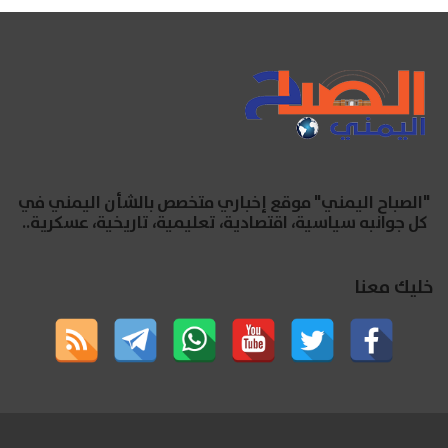
"الصباح اليمني" موقع إخباري متخصص بالشأن اليمني في
كل جوانبه سياسية، اقتصادية، تعليمية، تاريخية، عسكرية..
خليك معنا