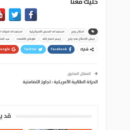
خليك معنا
احتلال رفح
استهداف السفن الاسرائيلية
استهداف شركات الش
جيش الاحتلال في رفح
زعيم انصار الله
طوفان الاقصى
عبد الم
oogle+
Twitter
Facebook
شارك
المقال السابق
الحركة الطلابية الأمريكية : تجاوز التضامنية
قد ي