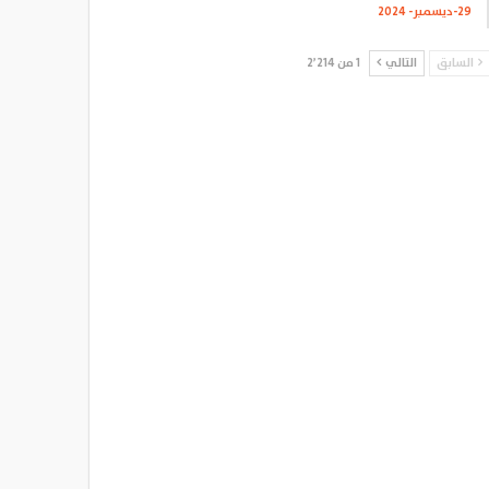
29-ديسمبر- 2024
السابق
التالي
1 من 2٬214