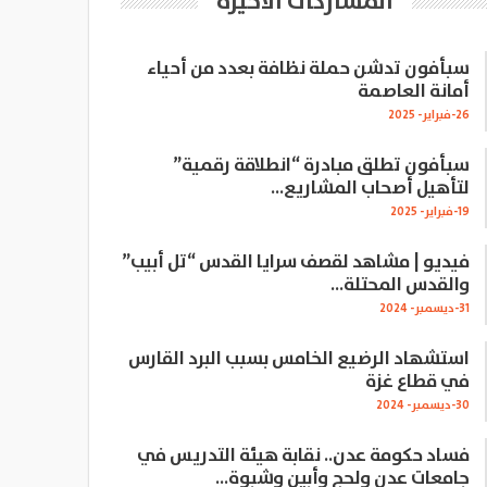
المشاركات الاخيرة
سبأفون تدشن حملة نظافة بعدد من أحياء
أمانة العاصمة
26-فبراير- 2025
سبأفون تطلق مبادرة “انطلاقة رقمية”
لتأهيل أصحاب المشاريع…
19-فبراير- 2025
فيديو | مشاهد لقصف سرايا القدس “تل أبيب”
والقدس المحتلة…
31-ديسمبر- 2024
استشهاد الرضيع الخامس بسبب البرد القارس
في قطاع غزة
30-ديسمبر- 2024
فساد حكومة عدن.. نقابة هيئة التدريس في
جامعات عدن ولحج وأبين وشبوة…