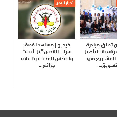
أخبار اليمن
 تطلق مبادرة
فيديو | مشاهد لقصف
 رقمية” لتأهيل
سرايا القدس “تل أبيب”
المشاريع في
والقدس المحتلة ردا على
تسويق…
جرائم…