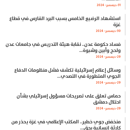
31-ديسمبر- 2024
استشهاد الرضيع الخامس بسبب البرد القارس في قطاع
غزة
30-ديسمبر- 2024
فساد حكومة عدن.. نقابة هيئة التدريس في جامعات عدن
ولحج وأبين وشبوة…
29-ديسمبر- 2024
وسائل إعلام إسرائيلية تكشف فشل منظومات الدفاع
الجوي المتطورة في التصدي…
29-ديسمبر- 2024
حماس تعلق على تصريحات مسؤول إسرائيلي بشأن
احتلال دمشق
29-ديسمبر- 2024
منخفض جوي خطير.. المكتب الإعلامي في غزة يحذر من
كارثة إنسانية بحق…