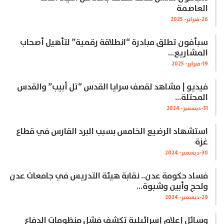
العاصمة
26-فبراير- 2025
سبأفون تطلق مبادرة “انطلاقة رقمية” لتأهيل أصحاب
المشاريع…
19-فبراير- 2025
فيديو | مشاهد لقصف سرايا القدس “تل أبيب” والقدس
المحتلة…
31-ديسمبر- 2024
استشهاد الرضيع الخامس بسبب البرد القارس في قطاع
غزة
30-ديسمبر- 2024
فساد حكومة عدن.. نقابة هيئة التدريس في جامعات عدن
ولحج وأبين وشبوة…
29-ديسمبر- 2024
وسائل إعلام إسرائيلية تكشف فشل منظومات الدفاع