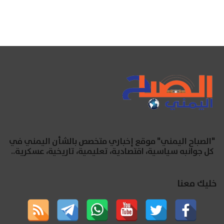
"الصباح اليمني" موقع إخباري متخصص بالشأن اليمني في
كل جوانبه سياسية، اقتصادية، تعليمية، تاريخية، عسكرية..
خليك معنا