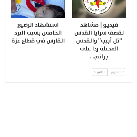
فيديو | مشاهد
استشهاد الرضيع
لقصف سرايا القدس
الخامس بسبب البرد
“تل أبيب” والقدس
القارس في قطاع غزة
المحتلة ردا على
جرائم…
السابق
التالي