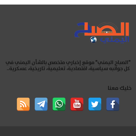
"الصباح اليمني" موقع إخباري متخصص بالشأن اليمني في
كل جوانبه سياسية، اقتصادية، تعليمية، تاريخية، عسكرية..
خليك معنا