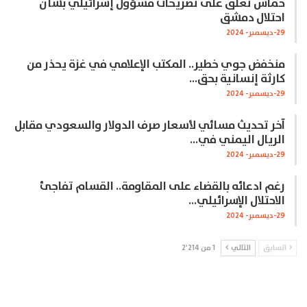
حماس تعلق على تصريحات مسؤول إسرائيلي بشأن
احتلال دمشق
29-ديسمبر- 2024
منخفض جوي خطير.. المكتب الإعلامي في غزة يحذر من
كارثة إنسانية بحق…
29-ديسمبر- 2024
آخر تحديث مسائي لأسعار صرف الدولار والسعودي مقابل
الريال اليمني في…
29-ديسمبر- 2024
رغم ادعائه بالقضاء على المقاومة.. القسام تفاجئ
الاحتلال الإسرائيلي…
29-ديسمبر- 2024
السابق
التالي
1 من 2٬214