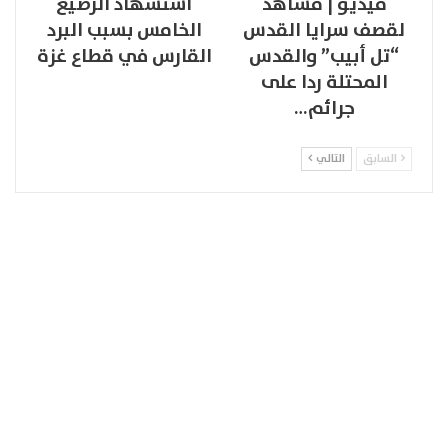
فيديو | مشاهد
استشهاد الرضيع
لقصف سرايا القدس
الخامس بسبب البرد
“تل أبيب” والقدس
القارس في قطاع غزة
المحتلة ردا على
جرائم…
السابق
التالي