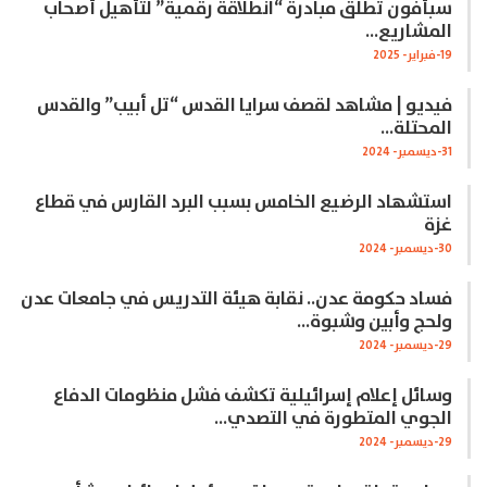
سبأفون تطلق مبادرة “انطلاقة رقمية” لتأهيل أصحاب
المشاريع…
19-فبراير- 2025
فيديو | مشاهد لقصف سرايا القدس “تل أبيب” والقدس
المحتلة…
31-ديسمبر- 2024
استشهاد الرضيع الخامس بسبب البرد القارس في قطاع
غزة
30-ديسمبر- 2024
فساد حكومة عدن.. نقابة هيئة التدريس في جامعات عدن
ولحج وأبين وشبوة…
29-ديسمبر- 2024
وسائل إعلام إسرائيلية تكشف فشل منظومات الدفاع
الجوي المتطورة في التصدي…
29-ديسمبر- 2024