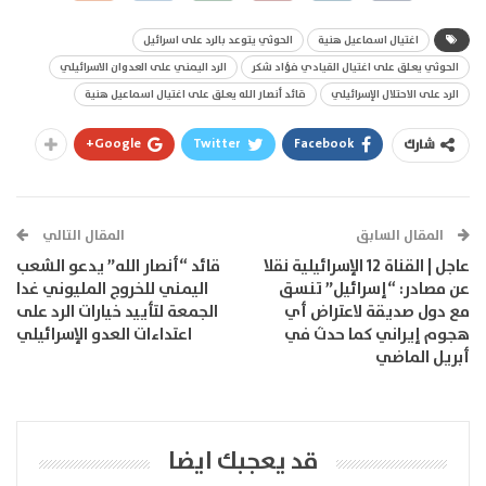
اغتيال اسماعيل هنية
الحوثي يتوعد بالرد على اسرائيل
الحوثي يعلق على اغتيال القيادي فؤاد شكر
الرد اليمني على العدوان الاسرائيلي
الرد على الاحتلال الإسرائيلي
قائد أنصار الله يعلق على اغتيال اسماعيل هنية
Google+
Twitter
Facebook
شارك
المقال السابق
المقال التالي
عاجل | القناة 12 الإسرائيلية نقلا
قائد “أنصار الله” يدعو الشعب
عن مصادر: “إسرائيل” تنسق
اليمني للخروج المليوني غدا
مع دول صديقة لاعتراض أي
الجمعة لتأييد خيارات الرد على
هجوم إيراني كما حدث في
اعتداءات العدو الإسرائيلي
أبريل الماضي
قد يعجبك ايضا