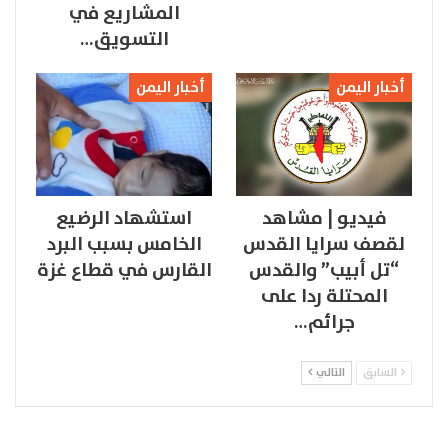
المشاريع في
التسويق…
أخبار اليمن
أخبار اليمن
فيديو | مشاهد
استشهاد الرضيع
لقصف سرايا القدس
الخامس بسبب البرد
“تل أبيب” والقدس
القارس في قطاع غزة
المحتلة ردا على
جرائم…
السابق
التالي