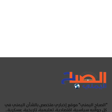
"الصباح اليمني" موقع إخباري متخصص بالشأن اليمني في
كل جوانبه سياسية، اقتصادية، تعليمية، تاريخية، عسكرية..