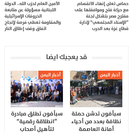
حماس تعلن إنهاء الانقسام
الأمين العام لحزب الله.. الدولة
مع حركة فتح وموافقتها على
اللبنانية مسؤولة عن متابعة
مقترح مصر بتشكل لجنة
الخروقات الإسرائيلية
“الإسناد المجتمعي” لإدارة
والمقاومة تعطي فرصة لإنجاح
قطاع غزة بعد الحرب
اتفاق وقف إطلاق النار
قد يعجبك ايضا
أخبار اليمن
أخبار اليمن
سبأفون تدشن حملة
سبأفون تطلق مبادرة
نظافة بعدد من أحياء
“انطلاقة رقمية”
أمانة العاصمة
لتأهيل أصحاب