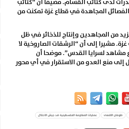
درات لدى كتائب القسام. مضيفا أن “كتائب
لفصائل المجاهدة في قطاع غزة تمكنت من
يد من المجاهدين وإنتاج للذخائر في ظل
زة. مشيرا إلى أن “الرشقات الصاروخية لا
ع مشاهد لسرايا القدس”. موضحا أن
 إلى منع العدو من الاستقرار في أي محور
طوفان الاقصى
عمليات المقاومة الفلسطينية ضد جيش الاحتلال