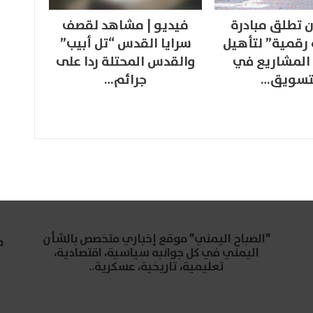
 تطلق مبادرة
فيديو | مشاهد لقصف
 رقمية” لتأهيل
سرايا القدس “تل أبيب”
المشاريع في
والقدس المحتلة ردا على
تسويق…
جرائم…
"الصباح اليمني" موقع إخباري متخصص بالشأن
خ
اليمني في كل جوانبه سياسية، اقتصادية،
تعليمية، تاريخية، عسكرية..