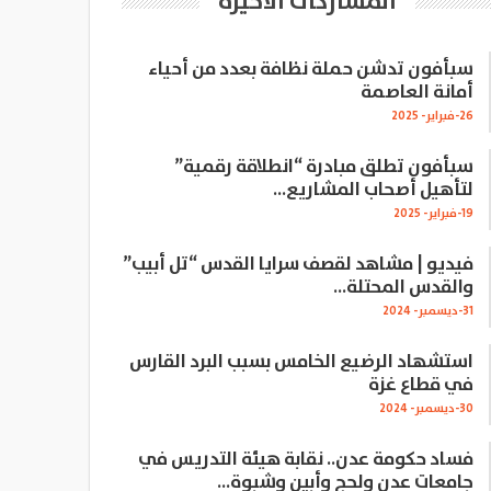
المشاركات الاخيرة
سبأفون تدشن حملة نظافة بعدد من أحياء
أمانة العاصمة
26-فبراير- 2025
سبأفون تطلق مبادرة “انطلاقة رقمية”
لتأهيل أصحاب المشاريع…
19-فبراير- 2025
فيديو | مشاهد لقصف سرايا القدس “تل أبيب”
والقدس المحتلة…
31-ديسمبر- 2024
استشهاد الرضيع الخامس بسبب البرد القارس
في قطاع غزة
30-ديسمبر- 2024
فساد حكومة عدن.. نقابة هيئة التدريس في
جامعات عدن ولحج وأبين وشبوة…