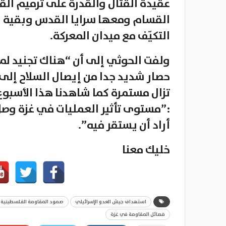
عقيدة القتال والقدرة على ترميم الق
القسام ومعها سرايا القدس وبقية ا
التكيّف مع ميدان المعركة.
ولفت الحوثي إلى أن “هناك تجنيد لمز
حصار شديد جدا من إيصال السلاح إلى غ
تزال مستمرة كما شاهدنا هذا الأسبو
:”مستوى تأثير العمليات في غزة وصل
أراد أن يستقر فيه”.
خليك معنا
استهداف جيش العدو الإسرائيلي
صمود المقاومة الفلسطينية
فصائل المقاومة في غزة