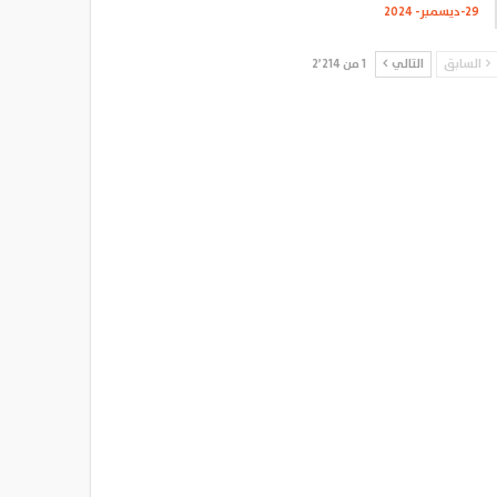
29-ديسمبر- 2024
السابق
التالي
1 من 2٬214