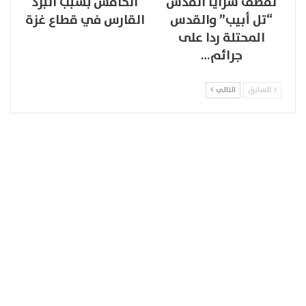
لقصف سرايا القدس
الخامس بسبب البرد
“تل أبيب” والقدس
القارس في قطاع غزة
المحتلة ردا على
جرائم…
السابق
التالي