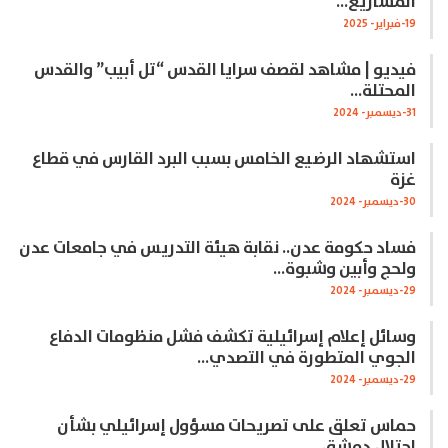
المشاريع…
19-فبراير- 2025
فيديو | مشاهد لقصف سرايا القدس “تل أبيب” والقدس
المحتلة…
31-ديسمبر- 2024
استشهاد الرضيع الخامس بسبب البرد القارس في قطاع
غزة
30-ديسمبر- 2024
فساد حكومة عدن.. نقابة هيئة التدريس في جامعات عدن
ولحج وأبين وشبوة…
29-ديسمبر- 2024
وسائل إعلام إسرائيلية تكشف فشل منظومات الدفاع
الجوي المتطورة في التصدي…
29-ديسمبر- 2024
حماس تعلق على تصريحات مسؤول إسرائيلي بشأن
احتلال دمشق