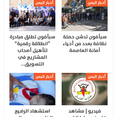
أخبار اليمن
أخبار اليمن
سبأفون تدشن حملة
سبأفون تطلق مبادرة
نظافة بعدد من أحياء
“انطلاقة رقمية”
أمانة العاصمة
لتأهيل أصحاب
المشاريع في
التسويق…
أخبار اليمن
أخبار اليمن
فيديو | مشاهد
استشهاد الرضيع