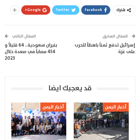
Google+
Twitter
Facebook
شارك
المقال السابق
المقال التالي
إسرائيل تدفع ثمناً باهظاً للحرب
بنيران سعودية.. 64 قتيلاً و
على غزة
454 مصاباً في صعدة خلال
2023
قد يعجبك ايضا
أخبار اليمن
أخبار اليمن