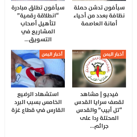
سبأفون تدشن حملة
سبأفون تطلق مبادرة
نظافة بعدد من أحياء
“انطلاقة رقمية”
أمانة العاصمة
لتأهيل أصحاب
المشاريع في
التسويق…
أخبار اليمن
أخبار اليمن
فيديو | مشاهد
استشهاد الرضيع
لقصف سرايا القدس
الخامس بسبب البرد
“تل أبيب” والقدس
القارس في قطاع غزة
المحتلة ردا على
جرائم…