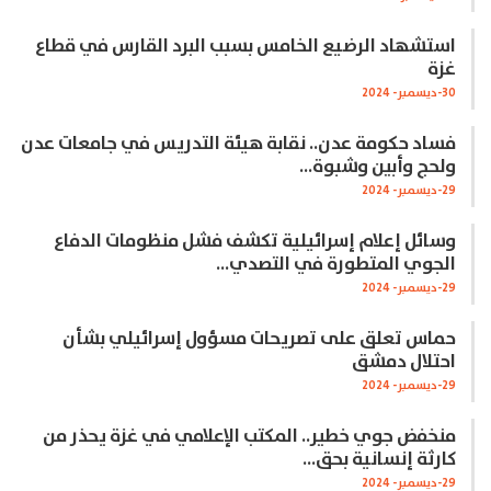
استشهاد الرضيع الخامس بسبب البرد القارس في قطاع
غزة
30-ديسمبر- 2024
فساد حكومة عدن.. نقابة هيئة التدريس في جامعات عدن
ولحج وأبين وشبوة…
29-ديسمبر- 2024
وسائل إعلام إسرائيلية تكشف فشل منظومات الدفاع
الجوي المتطورة في التصدي…
29-ديسمبر- 2024
حماس تعلق على تصريحات مسؤول إسرائيلي بشأن
احتلال دمشق
29-ديسمبر- 2024
منخفض جوي خطير.. المكتب الإعلامي في غزة يحذر من
كارثة إنسانية بحق…
29-ديسمبر- 2024