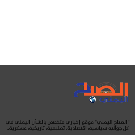
"الصباح اليمني" موقع إخباري متخصص بالشأن اليمني في
كل جوانبه سياسية، اقتصادية، تعليمية، تاريخية، عسكرية..