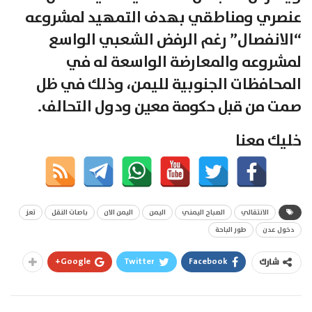
عنصري ومناطقي بهدف التمهيد لمشروعه
“الانفصال” رغم الرفض الشعبي الواسع
لمشروعه والمعارضة الواسعة له في
المحافظات الجنوبية لليمن، وذلك في ظل
صمت من قبل حكومة معين ودول التحالف.
خليك معنا
الانتقالي
الصباح اليمني
اليمن
اليمن الان
باصات النقل
تعز
دخول عدن
طور الباحة
Google+
Twitter
Facebook
شارك