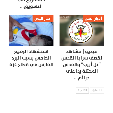
التسويق…
أخبار اليمن
أخبار اليمن
فيديو | مشاهد
استشهاد الرضيع
لقصف سرايا القدس
الخامس بسبب البرد
“تل أبيب” والقدس
القارس في قطاع غزة
المحتلة ردا على
جرائم…
السابق
التالي