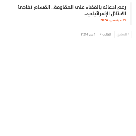
رغم ادعائه بالقضاء على المقاومة.. القسام تفاجئ
الاحتلال الإسرائيلي…
29-ديسمبر- 2024
السابق
التالي
1 من 2٬214