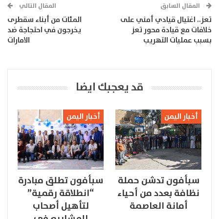
المقال السابق
المقال التالي
تعز.. اغتيال قيادي أمني على
المئات من أبناء سقطرى
خلافات مع قيادة محور تعز
يخرجون في احتجاجة ضد
بسبب عمليات التهريب
الامارات
قد يعجبك ايضا
أخبار اليمن
أخبار اليمن
سبأفون تدشن حملة
سبأفون تطلق مبادرة
نظافة بعدد من أحياء
“انطلاقة رقمية”
أمانة العاصمة
لتأهيل أصحاب
المشاريع في