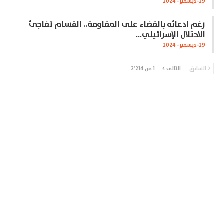
29-ديسمبر- 2024
رغم ادعائه بالقضاء على المقاومة.. القسام تفاجئ
الاحتلال الإسرائيلي…
29-ديسمبر- 2024
السابق
التالي
1 من 2٬214