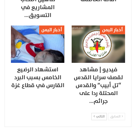
المشاريع في
التسويق…
أخبار اليمن
أخبار اليمن
فيديو | مشاهد
استشهاد الرضيع
لقصف سرايا القدس
الخامس بسبب البرد
“تل أبيب” والقدس
القارس في قطاع غزة
المحتلة ردا على
جرائم…
السابق
التالي