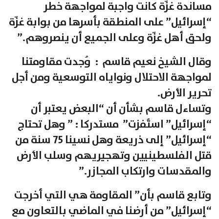
مساندة غزّة كانت واجبة لمواجهة خطر
“إسرائيل” على المنطقة بأسرها من بوابة غزّة
ولحق أهل غزّة وعلى الجميع أن ينصروهم.”
وقال الشيخ نعيم قاسم : وُجدت مقاومتنا
لمواجهة الاحتلال ونواياه التوسعية ومن أجل
تحرير الأرض.
وتساءل قاسم بشأن أن “البعض يعتبر أن
“إسرائيل” استُفزت” مستدركا : ” وهل تحتاج
“إسرائيل” إلى ذريعة وهل نسينا 75 سنة من
قتل الفلسطينيين وتهجيريهم وسلب الأرض
والمقدسات وارتكاب المجازر.”
وتابع قاسم بأن” المقاومة هي التي أخرجت
“إسرائيل” من أرضنا في الماضي بالتعاون مع