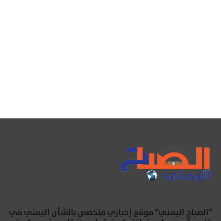
"الصباح اليمني" موقع إخباري متخصص بالشأن اليمني في