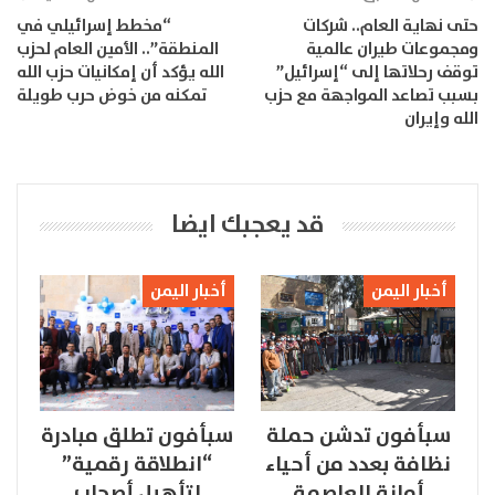
حتى نهاية العام.. شركات
“مخطط إسرائيلي في
ومجموعات طيران عالمية
المنطقة”.. الأمين العام لحزب
توقف رحلاتها إلى “إسرائيل”
الله يؤكد أن إمكانيات حزب الله
بسبب تصاعد المواجهة مع حزب
تمكنه من خوض حرب طويلة
الله وإيران
قد يعجبك ايضا
أخبار اليمن
أخبار اليمن
سبأفون تدشن حملة
سبأفون تطلق مبادرة
نظافة بعدد من أحياء
“انطلاقة رقمية”
أمانة العاصمة
لتأهيل أصحاب