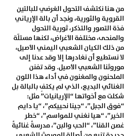
من هنا نكتشف التحول الغرضي للبالتين
القروية والثورية، ونجد أن بالة الإرياني
فذة التصور والتذكر، ثورية التحول
والمنحى، مختلفة الأغراض، لكنها مستلّة
من ذلك الكيان الشعبي اليمني الأصيل،
لا نستطيع أن نغادرها إلا وقد عدنا إلى
موروثنا الشعبي الأصيل. وقد تفنن
الملحنون والمغنون في أداء هذا اللون
الغنائي البديع، الذي لم يكتفِ بالبالة بل
شكلت مع أخواتها “الإريانيات” مثل:
“فوق الجبل”، “جينا نحييكم”، “يا دايم
الخير”، “هيا نغني للمواسم”، “خطر
غصن القنا”، “الحب والبن”، مدرسةً غنائيةً
جديدة تنبع من أصالة الموروث الشعبي