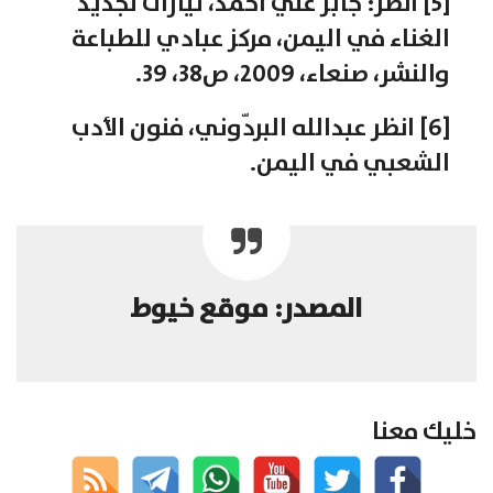
[5] انظر: جابر علي أحمد، تيارات تجديد
الغناء في اليمن، مركز عبادي للطباعة
والنشر، صنعاء، 2009، ص38، 39.
[6] انظر عبدالله البردّوني، فنون الأدب
الشعبي في اليمن.
المصدر: موقع خيوط
خليك معنا