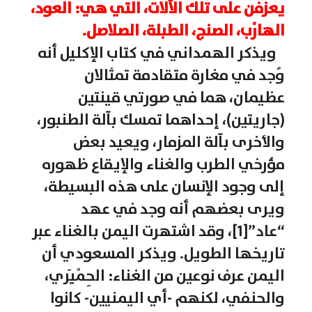
يعزفن على تلك الآلات، التي هي: العود،
الهارْب، الصنج، الطبلة، الصلاصل.
ويذكر الهمداني في كتاب الإكليل أنه
وُجد في مغارة متقادمة تمثالان
عظيمان، هما في صورتي قينتين
(جاريتين)، إحداهما تمسك بآلة الطنبور،
والأخرى بآلة المزمار، ويعيد بعض
مؤرخي الطرب والغناء والإيقاع ظهوره
إلى وجود الإنسان على هذه البسيطة،
ويرى بعضهم أنه وجد في عهد
“عاد”[1]، وقد اشتهرت اليمن بالغناء عبر
تاريخها الطويل. ويذكر المسعودي أن
اليمن عرف نوعين من الغناء: الحِمْيَري،
والحنفي، لكنهم -أي اليمنيين- كانوا