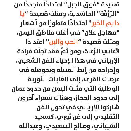
قصيدة “فوق الجبل” امتدادًا متجددًا من
“الرَّزْفَة” الحاشدية، ومثلت قصيدة “
يا
دايم الخير
” امتدادًا متطورًا من أشعار
“مهاجل علان” في أغلب مناطق اليمن،
ومثلت قصيدة “
الحب والبن
” امتدادًا
لأغاني الرُّعاة، ومن ثمَّ فقد تجلَّت فرادة
الإرياني في هذا الإحياء للفن الشعبي،
وإخراجه من إبط القبيلة وتحوصله في
عرصات القرى، إلى الغايات الثورية
الوطنية التي مثلت اليمن من حدود عمان
إلى حدود الحجاز، وهناك شعراء آخرون
شاركوا الإرياني في تحول الفن
التقليدي إلى فن ثوري، كسعيد
الشيباني، وصالح السعيدي، وعبدالله