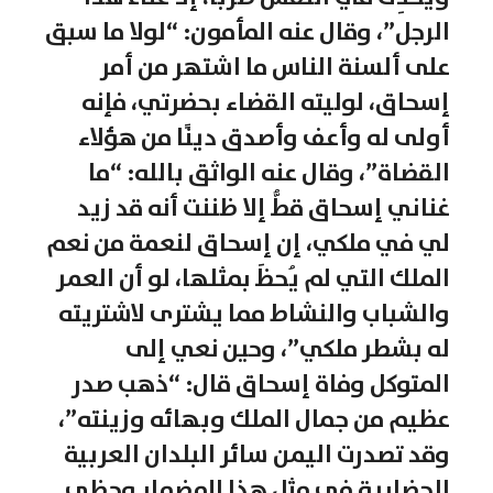
الرجل”، وقال عنه المأمون: “لولا ما سبق
على ألسنة الناس ما اشتهر من أمر
إسحاق، لوليته القضاء بحضرتي، فإنه
أولى له وأعف وأصدق دينًا من هؤلاء
القضاة”، وقال عنه الواثق بالله: “ما
غناني إسحاق قطُّ إلا ظننت أنه قد زيد
لي في ملكي، إن إسحاق لنعمة من نعم
الملك التي لم يُحظَ بمثلها، لو أن العمر
والشباب والنشاط مما يشترى لاشتريته
له بشطر ملكي”، وحين نعي إلى
المتوكل وفاة إسحاق قال: “ذهب صدر
عظيم من جمال الملك وبهائه وزينته”،
وقد تصدرت اليمن سائر البلدان العربية
الحضارية في مثل هذا المضمار وحظي