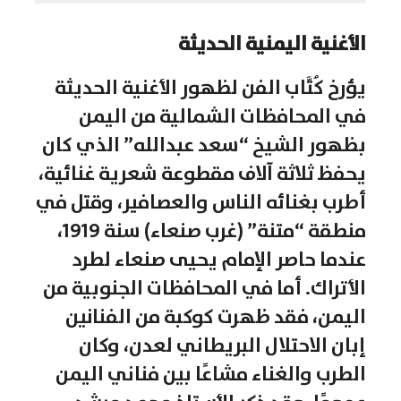
الأغنية اليمنية الحديثة
يؤرخ كُتَّاب الفن لظهور الأغنية الحديثة
في المحافظات الشمالية من اليمن
بظهور الشيخ “سعد عبدالله” الذي كان
يحفظ ثلاثة آلاف مقطوعة شعرية غنائية،
أطرب بغنائه الناس والعصافير، وقتل في
منطقة “متنة” (غرب صنعاء) سنة 1919،
عندما حاصر الإمام يحيى صنعاء لطرد
الأتراك. أما في المحافظات الجنوبية من
اليمن، فقد ظهرت كوكبة من الفنانين
إبان الاحتلال البريطاني لعدن، وكان
الطرب والغناء مشاعًا بين فناني اليمن