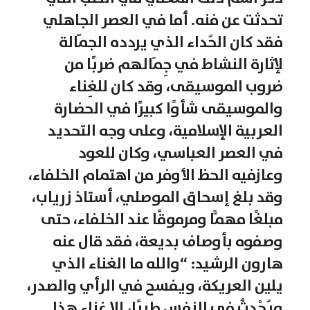
تحدثت عن فنه. أما في العصر الجاهلي
فقد كان الحُداء الذي يردده الجمّالة
لإثارة النشاط في جِمَالهم ضربًا من
ضروب الموسيقى، وقد كان للغِناء
والموسيقى شأوًا كبيرًا في الحضارة
العربية الإسلامية، وعلى وجه التحديد
في العصر العباسي، وكان للعود
وعازفيه الحظ الأوفر من اهتمام الخلفاء،
وقد بلغ إسحاق الموصلي، أستاذ زرياب،
مبلغًا مهمًّا ومرموقًا عند الخلفاء، حتى
وصفوه بأوصاف بديعة، فقد قال عنه
هارون الرشيد: “والله ما الغناء الذي
يلين العريكة، ويفسح في الرأي والصدر،
ويُحْدِثُ في النفس طربًا، إلا غناء هذا