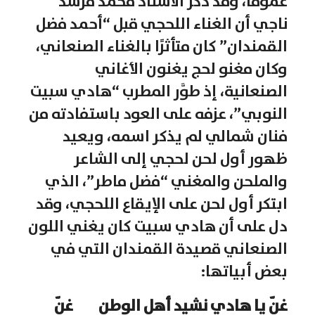
عمومًا، وقد ذكر الأستاذ محمد مرشد
ناجي أن الغناء اللحجي قبل “أحمد فضل
القمندان” كان متأثرًا بالغناء الصنعاني،
وكان مغنو لحج يغنون الأغاني
الصنعانية، إذ طوَّر المطرب “هادي سبيت
النوبي”، عزفه على العود باستفادته من
فنان شمالي لم يذكر اسمه، ويعيد
ظهور أول لحن لحجي إلى الشاعر
والملحن والمغني “فضل ماطر”، الذي
ابتكر أول لحن على الإيقاع اللحجي، وقد
دل على أن هادي سبيت كان يغني اللون
الصنعاني قصيدة القمندان التي في
بعض أبياتها:
غنّ يا هادي نشيد أهل الوطن غنّ