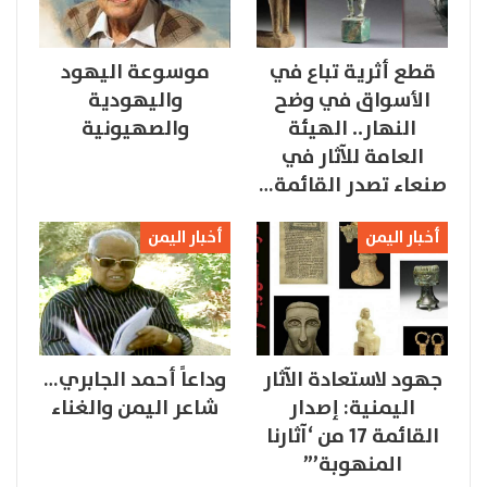
قطع أثرية تباع في
موسوعة اليهود
الأسواق في وضح
واليهودية
النهار.. الهيئة
والصهيونية
العامة للآثار في
صنعاء تصدر القائمة…
أخبار اليمن
أخبار اليمن
جهود لاستعادة الآثار
وداعاً أحمد الجابري…
اليمنية: إصدار
شاعر اليمن والغناء
القائمة 17 من ‘آثارنا
المنهوبة’”