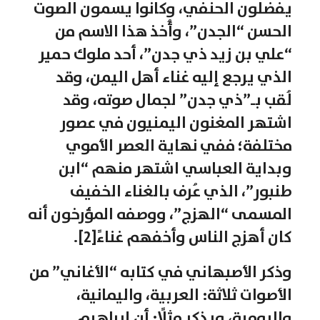
يفضلون الحنفي، وكانوا يسمون الصوت
الحسن “الجدن”، وأُخذ هذا الاسم من
“علي بن زيد ذي جدن”، أحد ملوك حمير
الذي يرجع إليه غناء أهل اليمن، وقد
لُقب بـ”ذي جدن” لجمال صوته، وقد
اشتهر المغنون اليمنيون في عصور
مختلفة؛ ففي نهاية العصر الأموي
وبداية العباسي اشتهر منهم “ابن
طنبور”، الذي عُرف بالغناء الخفيف
المسمى “الهزج”، ووصفه المؤرخون أنه
كان أهزج الناس وأخفهم غناءً[2].
وذكر الأصبهاني في كتابه “الأغاني” من
الأصوات ثلاثة: العربية، واليمانية،
والرومية، ويذكر مثلًا: أن إبراهيم