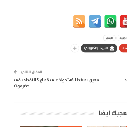
لجوية
اليمن
G
البريد الإلكتروني
المقال التالي
د
معين يضغط للاستحواذ على قطاع 5 النفطي في
حضرموت
عجبك ايضا