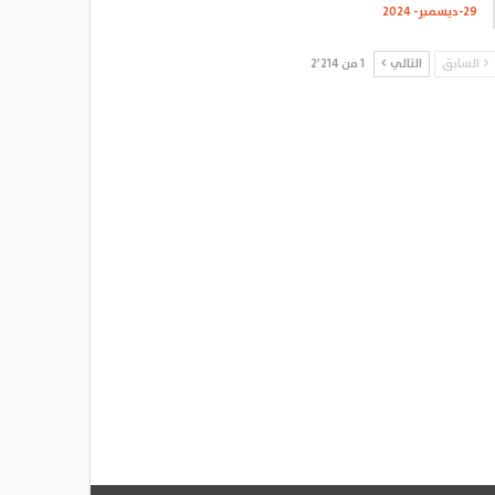
29-ديسمبر- 2024
السابق
التالي
1 من 2٬214