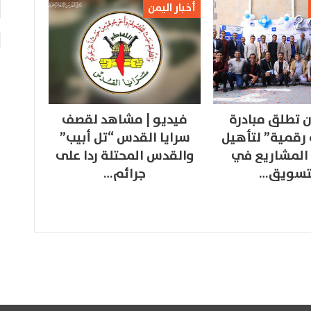
أخبار اليمن
 تطلق مبادرة
فيديو | مشاهد لقصف
 رقمية” لتأهيل
سرايا القدس “تل أبيب”
المشاريع في
والقدس المحتلة ردا على
تسويق…
جرائم…