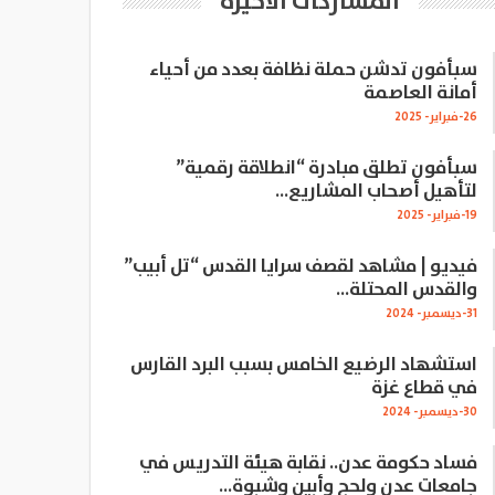
المشاركات الاخيرة
سبأفون تدشن حملة نظافة بعدد من أحياء
أمانة العاصمة
26-فبراير- 2025
سبأفون تطلق مبادرة “انطلاقة رقمية”
لتأهيل أصحاب المشاريع…
19-فبراير- 2025
فيديو | مشاهد لقصف سرايا القدس “تل أبيب”
والقدس المحتلة…
31-ديسمبر- 2024
استشهاد الرضيع الخامس بسبب البرد القارس
في قطاع غزة
30-ديسمبر- 2024
فساد حكومة عدن.. نقابة هيئة التدريس في
جامعات عدن ولحج وأبين وشبوة…