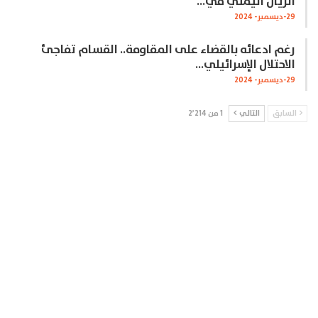
الريال اليمني في…
29-ديسمبر- 2024
رغم ادعائه بالقضاء على المقاومة.. القسام تفاجئ
الاحتلال الإسرائيلي…
29-ديسمبر- 2024
السابق
التالي
1 من 2٬214