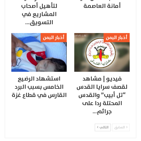
أمانة العاصمة
لتأهيل أصحاب
المشاريع في
التسويق…
أخبار اليمن
أخبار اليمن
فيديو | مشاهد
استشهاد الرضيع
لقصف سرايا القدس
الخامس بسبب البرد
“تل أبيب” والقدس
القارس في قطاع غزة
المحتلة ردا على
جرائم…
السابق
التالي