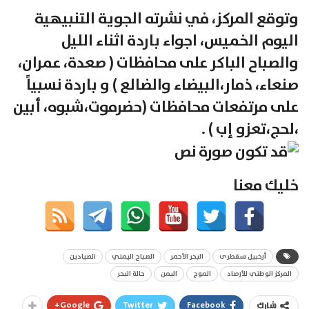
وتوقع المركز، في نشرته الجوية التنبيهية
اليوم الخميس، اجواء باردة اثناء الليل
والصباح الباكر على محافظات ( صعدة، عمران،
صنعاء، ذمار،البيضاء والضالع ) و باردة نسبياً
على مرتفعات محافظات (حضرموت،شبوه، أبين
،لحج،تعزو إب ) .
خليك معنا
أرخبيل سقطرى
البحر الأحمر
الصباح اليمني
الصيادين
المركز الوطني للأرصاد
الموج
اليمن
حالة البحر
Google+
Twitter
Facebook
شارك