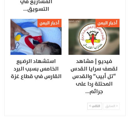
المشاريع في
التسويق…
أخبار اليمن
أخبار اليمن
فيديو | مشاهد
استشهاد الرضيع
لقصف سرايا القدس
الخامس بسبب البرد
“تل أبيب” والقدس
القارس في قطاع غزة
المحتلة ردا على
جرائم…
السابق
التالي