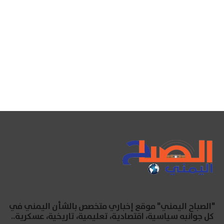
"الصباح اليمني" موقع إخباري متخصص بالشأن اليمني في
كل جوانبه سياسية، اقتصادية، تعليمية، تاريخية، عسكرية..