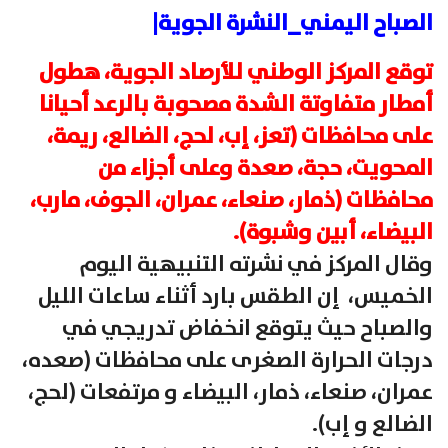
الصباح اليمني_النشرة الجوية|
توقع المركز الوطني للأرصاد الجوية، هطول
أمطار متفاوتة الشدة مصحوبة بالرعد أحيانا
على محافظات (تعز، إب، لحج، الضالع، ريمة،
المحويت، حجة، صعدة وعلى أجزاء من
محافظات (ذمار، صنعاء، عمران، الجوف، مارب،
البيضاء، أبين وشبوة).
وقال المركز في نشرته التنبيهية اليوم
الخميس، إن الطقس بارد أثناء ساعات الليل
والصباح حيث يتوقع انخفاض تدريجي في
درجات الحرارة الصغرى على محافظات (صعده،
عمران، صنعاء، ذمار، البيضاء و مرتفعات (لحج،
الضالع و إب).