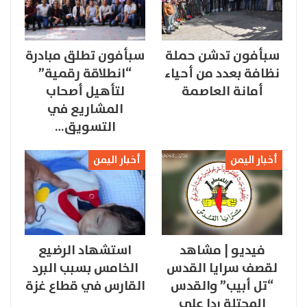
سبأفون تدشن حملة
سبأفون تطلق مبادرة
نظافة بعدد من أحياء
“انطلاقة رقمية”
أمانة العاصمة
لتأهيل أصحاب
المشاريع في
التسويق…
أخبار اليمن
أخبار اليمن
فيديو | مشاهد
استشهاد الرضيع
لقصف سرايا القدس
الخامس بسبب البرد
“تل أبيب” والقدس
القارس في قطاع غزة
المحتلة ردا على