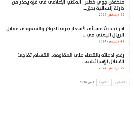
منخفض جوي خطير.. المكتب الإعلامي في غزة يحذر من
كارثة إنسانية بحق…
29-ديسمبر- 2024
آخر تحديث مسائي لأسعار صرف الدولار والسعودي مقابل
الريال اليمني في…
29-ديسمبر- 2024
رغم ادعائه بالقضاء على المقاومة.. القسام تفاجئ
الاحتلال الإسرائيلي…
29-ديسمبر- 2024
السابق
التالي
1 من 2٬214