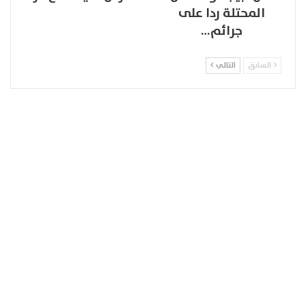
المحتلة ردا على
جرائم…
السابق
التالي