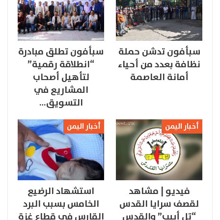
سبأفون تدشن حملة
سبأفون تطلق مبادرة
نظافة بعدد من أحياء
“انطلاقة رقمية”
أمانة العاصمة
لتأهيل أصحاب
المشاريع في
التسويق…
أخبار اليمن
أخبار اليمن
فيديو | مشاهد
استشهاد الرضيع
لقصف سرايا القدس
الخامس بسبب البرد
“تل أبيب” والقدس
القارس في قطاع غزة