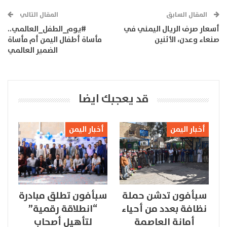
المقال السابق
المقال التالي
أسعار صرف الريال اليمني في
#يوم_الطفل_العالمي..
صنعاء وعدن، الأثنين
مأساة أطفال اليمن أم مأساة
الضمير العالمي
قد يعجبك ايضا
أخبار اليمن
أخبار اليمن
سبأفون تدشن حملة
سبأفون تطلق مبادرة
نظافة بعدد من أحياء
“انطلاقة رقمية”
أمانة العاصمة
لتأهيل أصحاب