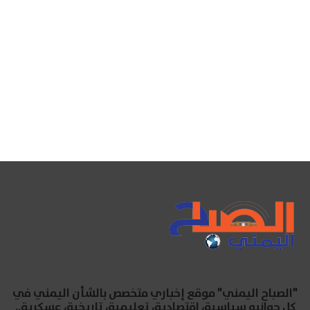
"الصباح اليمني" موقع إخباري متخصص بالشأن اليمني في
كل جوانبه سياسية، اقتصادية، تعليمية، تاريخية، عسكرية..