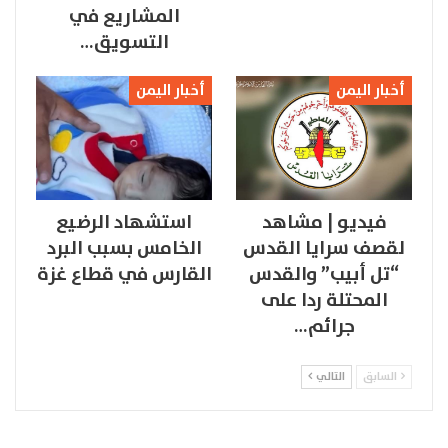
المشاريع في
التسويق…
أخبار اليمن
أخبار اليمن
فيديو | مشاهد
استشهاد الرضيع
لقصف سرايا القدس
الخامس بسبب البرد
“تل أبيب” والقدس
القارس في قطاع غزة
المحتلة ردا على
جرائم…
السابق
التالي