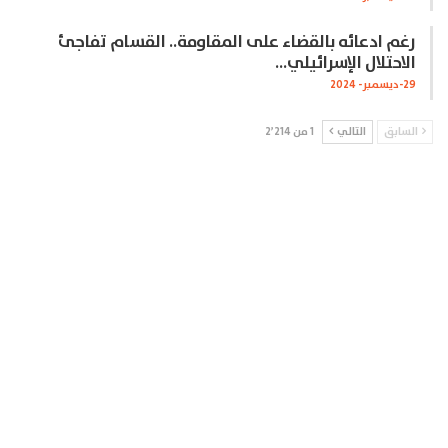
رغم ادعائه بالقضاء على المقاومة.. القسام تفاجئ
الاحتلال الإسرائيلي…
29-ديسمبر- 2024
السابق
التالي
1 من 2٬214