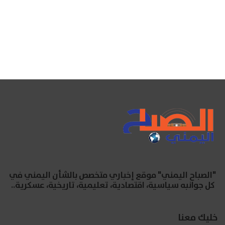
"الصباح اليمني" موقع إخباري متخصص بالشأن اليمني في
كل جوانبه سياسية، اقتصادية، تعليمية، تاريخية، عسكرية..
خليك معنا