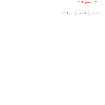
29-ديسمبر- 2024
السابق
التالي
1 من 2٬214