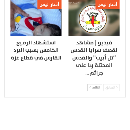
أخبار اليمن
أخبار اليمن
فيديو | مشاهد
استشهاد الرضيع
لقصف سرايا القدس
الخامس بسبب البرد
“تل أبيب” والقدس
القارس في قطاع غزة
المحتلة ردا على
جرائم…
السابق
التالي