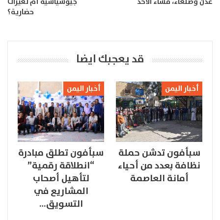
عدن وصنعاء، مساء الأحد
جيوسياسية أم تغيرات
حضارية؟
قد يعجبك ايضا
أخبار اليمن
أخبار اليمن
سبأفون تدشن حملة
سبأفون تطلق مبادرة
نظافة بعدد من أحياء
“انطلاقة رقمية”
أمانة العاصمة
لتأهيل أصحاب
المشاريع في
التسويق…