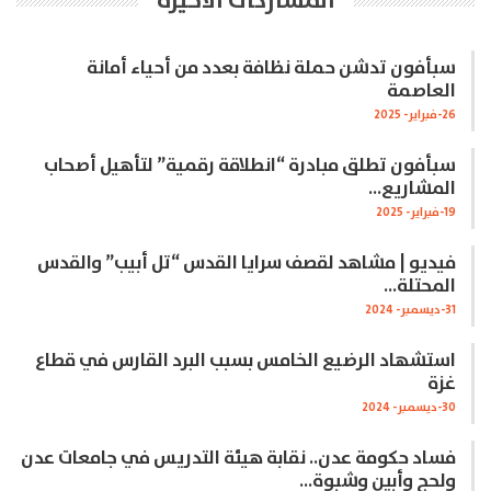
المشاركات الاخيرة
سبأفون تدشن حملة نظافة بعدد من أحياء أمانة
العاصمة
26-فبراير- 2025
سبأفون تطلق مبادرة “انطلاقة رقمية” لتأهيل أصحاب
المشاريع…
19-فبراير- 2025
فيديو | مشاهد لقصف سرايا القدس “تل أبيب” والقدس
المحتلة…
31-ديسمبر- 2024
استشهاد الرضيع الخامس بسبب البرد القارس في قطاع
غزة
30-ديسمبر- 2024
فساد حكومة عدن.. نقابة هيئة التدريس في جامعات عدن
ولحج وأبين وشبوة…