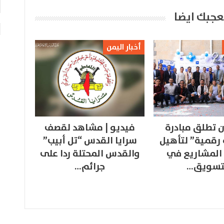
عجبك ايضا
أخبار اليمن
 تطلق مبادرة
فيديو | مشاهد لقصف
 رقمية” لتأهيل
سرايا القدس “تل أبيب”
المشاريع في
والقدس المحتلة ردا على
تسويق…
جرائم…