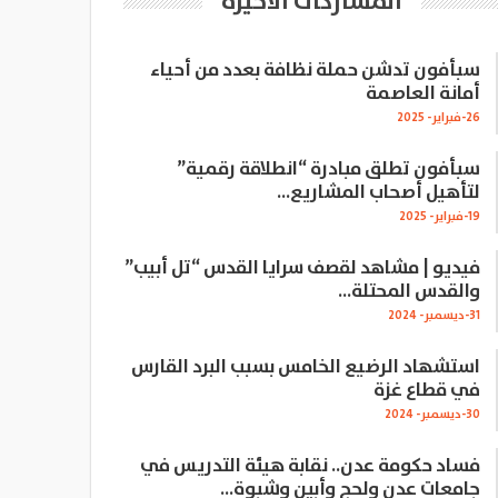
المشاركات الاخيرة
سبأفون تدشن حملة نظافة بعدد من أحياء
أمانة العاصمة
26-فبراير- 2025
سبأفون تطلق مبادرة “انطلاقة رقمية”
لتأهيل أصحاب المشاريع…
19-فبراير- 2025
فيديو | مشاهد لقصف سرايا القدس “تل أبيب”
والقدس المحتلة…
31-ديسمبر- 2024
استشهاد الرضيع الخامس بسبب البرد القارس
في قطاع غزة
30-ديسمبر- 2024
فساد حكومة عدن.. نقابة هيئة التدريس في
جامعات عدن ولحج وأبين وشبوة…