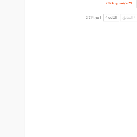
29-ديسمبر- 2024
السابق
التالي
1 من 2٬214