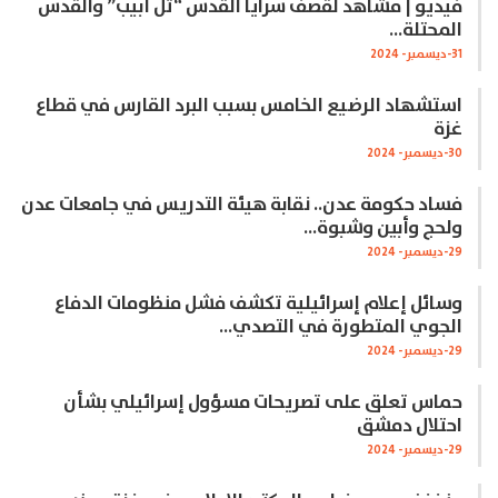
فيديو | مشاهد لقصف سرايا القدس “تل أبيب” والقدس
المحتلة…
31-ديسمبر- 2024
استشهاد الرضيع الخامس بسبب البرد القارس في قطاع
غزة
30-ديسمبر- 2024
فساد حكومة عدن.. نقابة هيئة التدريس في جامعات عدن
ولحج وأبين وشبوة…
29-ديسمبر- 2024
وسائل إعلام إسرائيلية تكشف فشل منظومات الدفاع
الجوي المتطورة في التصدي…
29-ديسمبر- 2024
حماس تعلق على تصريحات مسؤول إسرائيلي بشأن
احتلال دمشق
29-ديسمبر- 2024