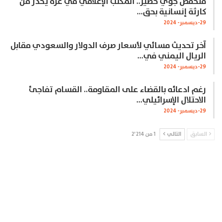
منخفض جوي خطير.. المكتب الإعلامي في غزة يحذر من
كارثة إنسانية بحق…
29-ديسمبر- 2024
آخر تحديث مسائي لأسعار صرف الدولار والسعودي مقابل
الريال اليمني في…
29-ديسمبر- 2024
رغم ادعائه بالقضاء على المقاومة.. القسام تفاجئ
الاحتلال الإسرائيلي…
29-ديسمبر- 2024
السابق
التالي
1 من 2٬214