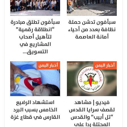
سبأفون تدشن حملة
سبأفون تطلق مبادرة
نظافة بعدد من أحياء
“انطلاقة رقمية”
أمانة العاصمة
لتأهيل أصحاب
المشاريع في
التسويق…
أخبار اليمن
أخبار اليمن
فيديو | مشاهد
استشهاد الرضيع
لقصف سرايا القدس
الخامس بسبب البرد
“تل أبيب” والقدس
القارس في قطاع غزة
المحتلة ردا على