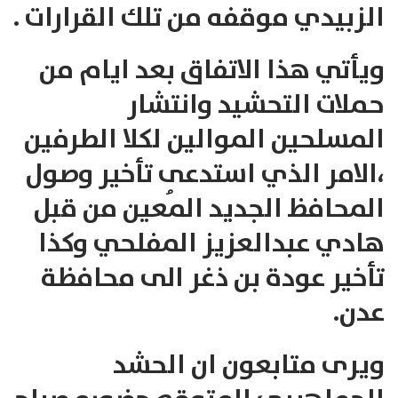
الزبيدي موقفه من تلك القرارات .
ويأتي هذا الاتفاق بعد ايام من
حملات التحشيد وانتشار
المسلحين الموالين لكلا الطرفين
،الامر الذي استدعى تأخير وصول
المحافظ الجديد المُعين من قبل
هادي عبدالعزيز المفلحي وكذا
تأخير عودة بن ذغر الى محافظة
عدن.
ويرى متابعون ان الحشد