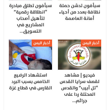
سبأفون تدشن حملة
سبأفون تطلق مبادرة
نظافة بعدد من أحياء
“انطلاقة رقمية”
أمانة العاصمة
لتأهيل أصحاب
المشاريع في
التسويق…
أخبار اليمن
أخبار اليمن
فيديو | مشاهد
استشهاد الرضيع
لقصف سرايا القدس
الخامس بسبب البرد
“تل أبيب” والقدس
القارس في قطاع غزة
المحتلة ردا على
جرائم…