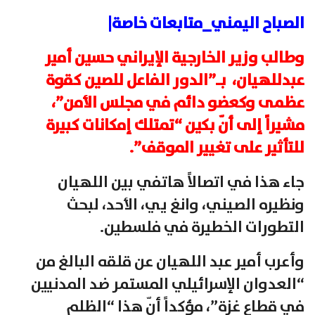
الصباح اليمني_متابعات خاصة|
وطالب وزير الخارجية الإيراني حسين أمير
عبدللهيان، بـ”الدور الفاعل للصين كقوة
عظمى وكعضو دائم في مجلس الأمن”،
مشيراً إلى أنّ بكين “تمتلك إمكانات كبيرة
للتأثير على تغيير الموقف”.
جاء هذا في اتصالاً هاتفي بين اللهيان
ونظيره الصيني، وانغ يي، الأحد، لبحث
التطورات الخطيرة في فلسطين.
وأعرب أمير عبد اللهيان عن قلقه البالغ من
“العدوان الإسرائيلي المستمر ضد المدنيين
في قطاع غزة”، مؤكداً أنّ هذا “الظلم