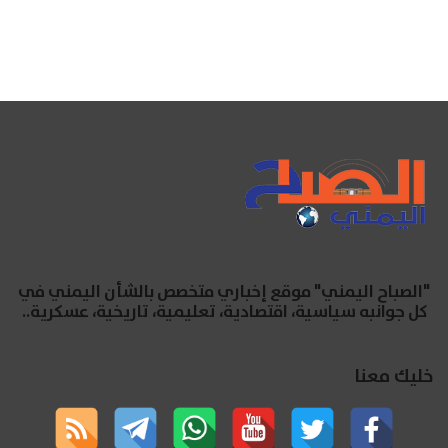
"الصباح اليمني" موقع إخباري متخصص بالشأن اليمني في
كل جوانبه سياسية، اقتصادية، تعليمية، تاريخية، عسكرية..
خليك معنا