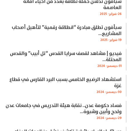
سبأفون تدشن حملة نظافة بعدد من أحياء أمانة
العاصمة
26-فبراير- 2025
سبأفون تطلق مبادرة “انطلاقة رقمية” لتأهيل أصحاب
المشاريع…
19-فبراير- 2025
فيديو | مشاهد لقصف سرايا القدس “تل أبيب” والقدس
المحتلة…
31-ديسمبر- 2024
استشهاد الرضيع الخامس بسبب البرد القارس في قطاع
غزة
30-ديسمبر- 2024
فساد حكومة عدن.. نقابة هيئة التدريس في جامعات عدن
ولحج وأبين وشبوة…
29-ديسمبر- 2024