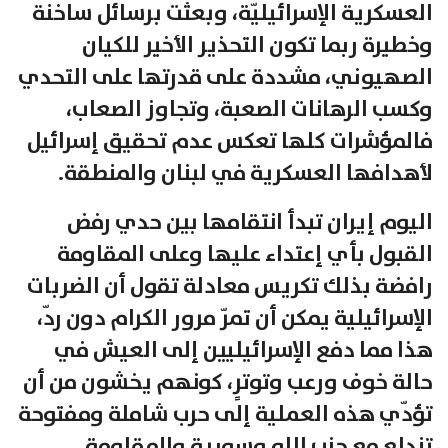
العسكرية الإسرائيليّة، وبعثت برسائل ساخنة
وخطيرة ربما تكون التحذير الأخير للكيان
الصهيوني، مشددة على قدرتها على التحدي
وكسب الرهانات الصعبة، وتجاوز الصعاب،
فالمؤشرات كلها تعكس عدم تحقيق إسرائيل
لأهدافها العسكرية في لبنان والمنطقة.
اليوم إيران تبدأ انتقامها بين حدي رفض
القبول بأي إعتداء عليها وعلى المقاومة
رافضة بذلك تكريس معادلة تقول أن الضربات
الإسرائيلية يمكن أن تمرّ مرور الكرام دون ردّ،
هذا مما دفع الإسرائيليين إلى العيش في
حالة خوف ورعب وتوترٍ، كونهم يخشون من أن
تؤدّي هذه العملية إلى حرب شاملة ومفتوحة
تندلع مع حزب الله وسورية والمقاومة