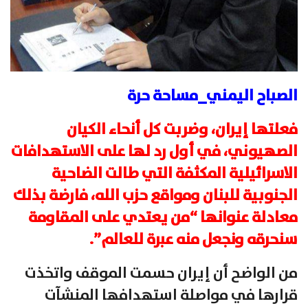
الصباح اليمني_مساحة حرة
فعلتها إيران، وضربت كل أنحاء الكيان
الصهيوني، في أول رد لها على الاستهدافات
الاسرائيلية المكثفة التي طالت الضاحية
الجنوبية للبنان ومواقع حزب الله، فارضة بذلك
معادلة عنوانها “من يعتدي على المقاومة
سنحرقه ونجعل منه عبرة للعالم”.
من الواضح أن إيران حسمت الموقف واتخذت
قرارها في مواصلة استهدافها المنشآت