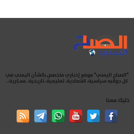
"الصباح اليمني" موقع إخباري متخصص بالشأن اليمني في
كل جوانبه سياسية، اقتصادية، تعليمية، تاريخية، عسكرية..
خليك معنا