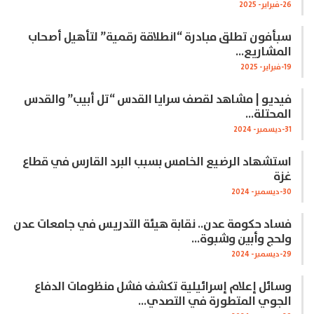
26-فبراير- 2025
سبأفون تطلق مبادرة “انطلاقة رقمية” لتأهيل أصحاب
المشاريع…
19-فبراير- 2025
فيديو | مشاهد لقصف سرايا القدس “تل أبيب” والقدس
المحتلة…
31-ديسمبر- 2024
استشهاد الرضيع الخامس بسبب البرد القارس في قطاع
غزة
30-ديسمبر- 2024
فساد حكومة عدن.. نقابة هيئة التدريس في جامعات عدن
ولحج وأبين وشبوة…
29-ديسمبر- 2024
وسائل إعلام إسرائيلية تكشف فشل منظومات الدفاع
الجوي المتطورة في التصدي…