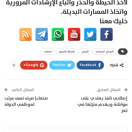
لأخذ الحيطة والحذر واتباع الإرشادات المرورية
واتخاذ المسارات البديلة.
خليك معنا
الصباح اليمني
اليمن
شرطة المرور
صنعاء
Google+
Twitter
Facebook
شارك
المقال السابق
المقال التالي
إصلاحي نافذ يعتدي على
صنعاء| صرف نصف مرتب
مواطنة ويهدم منزلها في
لموظفي الدولة
تعز