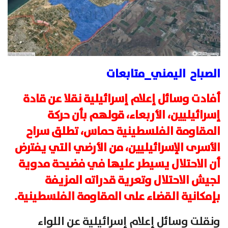
الصباح اليمني_متابعات
أفادت وسائل إعلام إسرائيلية نقلا عن قادة
إسرائيليين، الأربعاء، قولهم بأن حركة
المقاومة الفلسطينية حماس، تطلق سراح
الأسرى الإسرائيليين، من الأرضي التي يفترض
أن الاحتلال يسيطر عليها في فضيحة مدوية
لجيش الاحتلال وتعرية قدراته المزيفة
بإمكانية القضاء على المقاومة الفلسطينية.
ونقلت وسائل إعلام إسرائيلية عن اللواء