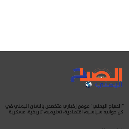
"الصباح اليمني" موقع إخباري متخصص بالشأن اليمني في
كل جوانبه سياسية، اقتصادية، تعليمية، تاريخية، عسكرية..