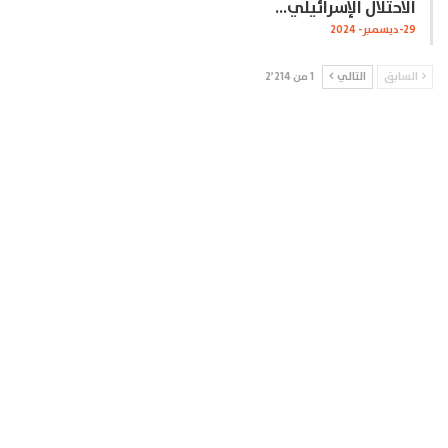
الاحتلال الإسرائيلي…
29-ديسمبر- 2024
السابق
التالي
1 من 2٬214