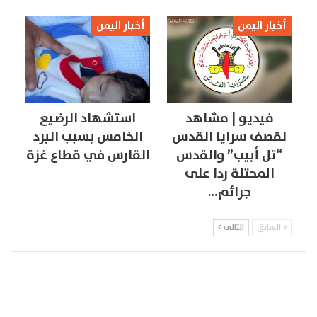
أخبار اليمن
أخبار اليمن
فيديو | مشاهد
استشهاد الرضيع
لقصف سرايا القدس
الخامس بسبب البرد
“تل أبيب” والقدس
القارس في قطاع غزة
المحتلة ردا على
جرائم…
السابق
التالي