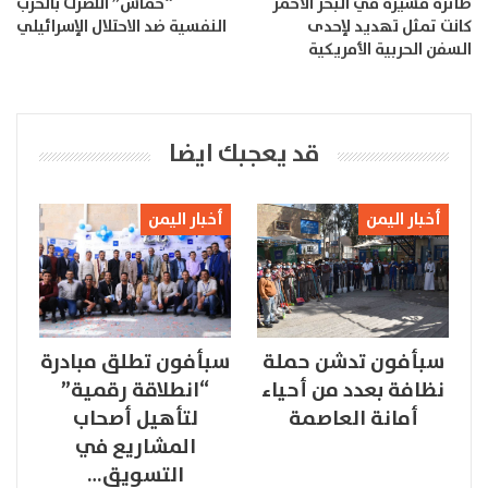
طائرة مسيرة في البحر الأحمر
“حماس” انتصرت بالحرب
كانت تمثل تهديد لإحدى
النفسية ضد الاحتلال الإسرائيلي
السفن الحربية الأمريكية
قد يعجبك ايضا
أخبار اليمن
أخبار اليمن
سبأفون تدشن حملة
سبأفون تطلق مبادرة
نظافة بعدد من أحياء
“انطلاقة رقمية”
أمانة العاصمة
لتأهيل أصحاب
المشاريع في
التسويق…