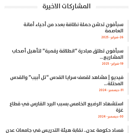
المشاركات الاخيرة
سبأفون تدشن حملة نظافة بعدد من أحياء أمانة
العاصمة
26-فبراير- 2025
سبأفون تطلق مبادرة “انطلاقة رقمية” لتأهيل أصحاب
المشاريع…
19-فبراير- 2025
فيديو | مشاهد لقصف سرايا القدس “تل أبيب” والقدس
المحتلة…
31-ديسمبر- 2024
استشهاد الرضيع الخامس بسبب البرد القارس في قطاع
غزة
30-ديسمبر- 2024
فساد حكومة عدن.. نقابة هيئة التدريس في جامعات عدن