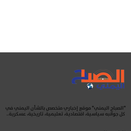
"الصباح اليمني" موقع إخباري متخصص بالشأن اليمني في
كل جوانبه سياسية، اقتصادية، تعليمية، تاريخية، عسكرية..