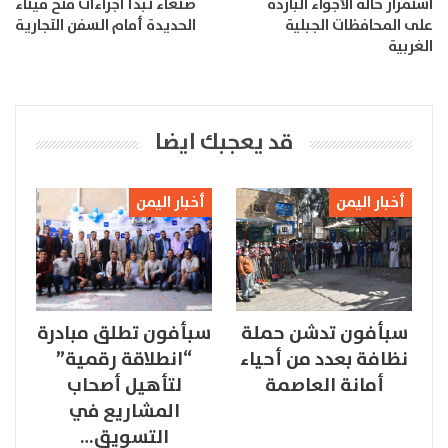
استمرار حالة الأجواء الباردة
صنعاء تبدأ اجراءات فتح ميناء
على المحافظات الجبلية
الحديدة أمام السفن التجارية
الغربية
قد يعجبك ايضا
أخبار اليمن
أخبار اليمن
سبأفون تدشن حملة
سبأفون تطلق مبادرة
نظافة بعدد من أحياء
“انطلاقة رقمية”
أمانة العاصمة
لتأهيل أصحاب
المشاريع في
التسويق…