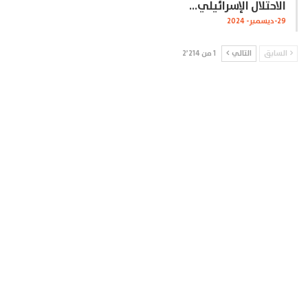
الاحتلال الإسرائيلي…
29-ديسمبر- 2024
السابق
التالي
1 من 2٬214