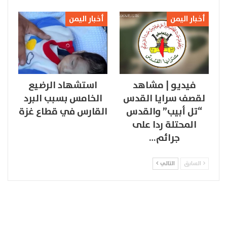
أخبار اليمن
أخبار اليمن
فيديو | مشاهد
استشهاد الرضيع
لقصف سرايا القدس
الخامس بسبب البرد
“تل أبيب” والقدس
القارس في قطاع غزة
المحتلة ردا على
جرائم…
السابق
التالي