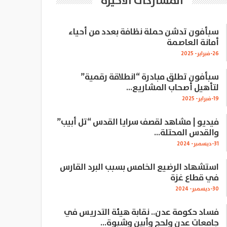
المشاركات الاخيرة
سبأفون تدشن حملة نظافة بعدد من أحياء
أمانة العاصمة
26-فبراير- 2025
سبأفون تطلق مبادرة “انطلاقة رقمية”
لتأهيل أصحاب المشاريع…
19-فبراير- 2025
فيديو | مشاهد لقصف سرايا القدس “تل أبيب”
والقدس المحتلة…
31-ديسمبر- 2024
استشهاد الرضيع الخامس بسبب البرد القارس
في قطاع غزة
30-ديسمبر- 2024
فساد حكومة عدن.. نقابة هيئة التدريس في
جامعات عدن ولحج وأبين وشبوة…