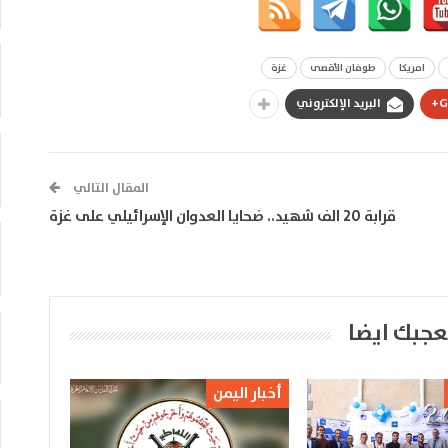
امريكا
طوفان الأقصى
غزة
G
البريد الإلكتروني
المقال التالي
قرابة 20 الف شهيد.. ضحايا العدوان الإسرائيلي على غزة
عجبك ايضا
أخبار اليمن