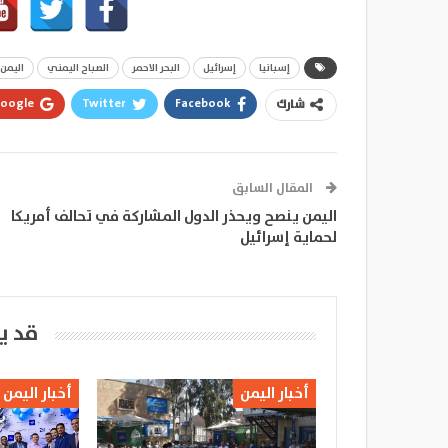
إسبانيا
إسرائيل
البحر الاحمر
الصباح اليمني
اليمن
oogle+
Twitter
Facebook
شارك
المقال السابق
اليمن ينصح ويحذر الدول المشاركة في تحالف أمريكا
لحماية إسرائيل
قد ي
أخبار اليمن
أخبار اليمن