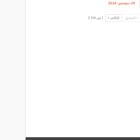
29-ديسمبر- 2024
السابق
التالي
1 من 2٬214